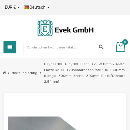
EUR €
Deutsch

0
view_headline
search
Haynes 188 Alloy 188 Blech 0.2-50.8mm 2.4683
Platte R30188 Zuschnitt nach Maß 100-1000mm
chevron_right
chevron_right
Nickellegierung
(Länge : 300mm, Breite : 300mm, Dicke/Stärke :
2.54mm)