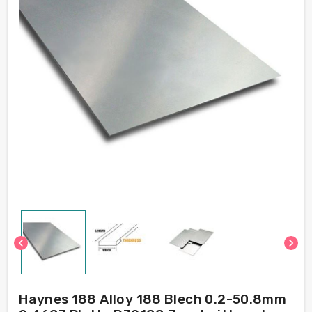
chevron_left
chevron_right
Haynes 188 Alloy 188 Blech 0.2-50.8mm