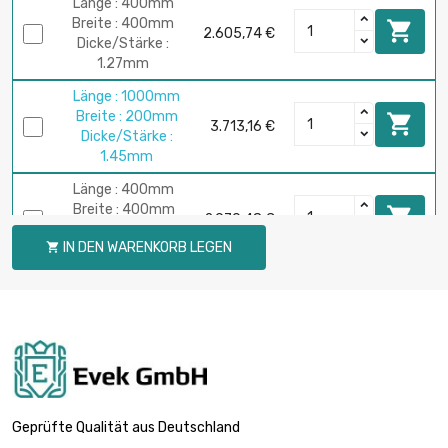
Länge : 400mm
Breite : 400mm

2.605,74 €
Dicke/Stärke :
1.27mm
Länge : 1000mm
Breite : 200mm

3.713,16 €
Dicke/Stärke :
1.45mm
Länge : 400mm
Breite : 400mm

2.970,48 €
Dicke/Stärke :
IN DEN WARENKORB LEGEN

1.45mm
Länge : 300mm
Breite : 300mm

1.846,76 €
Dicke/Stärke :
1.6mm
Länge : 400mm
Breite : 400mm

3.283,21 €
Dicke/Stärke :
Geprüfte Qualität aus Deutschland
1.6mm