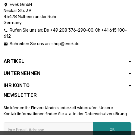
Evek GmbH

Länge : 300mm
Neckar Str. 39
Breite : 300mm

2.112,01 €
45478 Mülheim an der Ruhr
Dicke/Stärke :
Germany
1.83mm
Rufen Sie uns an:
De
+49 208 376-298-00
, Ch
+41 615 100-

Länge : 400mm
612
Breite : 400mm

3.754,69 €
Schreiben Sie uns an:
shop@evek.de

Dicke/Stärke :
1.83mm
ARTIKEL
Länge : 300mm
Breite : 300mm

2.345,13 €
UNTERNEHMEN
Dicke/Stärke :
2.03mm
IHR KONTO
Länge : 300mm
NEWSLETTER
Breite : 300mm

2.726,29 €
Dicke/Stärke :
Sie können Ihr Einverständnis jederzeit widerrufen. Unsere
2.36mm
Kontaktinformationen finden Sie u. a. in der Datenschutzerklärung.
Länge : 300mm
Breite : 300mm

2.931,45 €
OK
Dicke/Stärke :