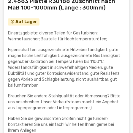
2.4683 Platte R30188 Zuschnitt nach
Maß 100-1000mm (Länge : 300mm)
Auf Lager
error_outline
Einsatzgebiete: diverse Teilen für Gasturbinen;
Wärmetauscher; Bauteile für Hochtemperaturöfen;
Eigenschaften: ausgezeichnete Hitzebeständigkeit; gute
magnetische Leitfähigkeit; ausgezeichnete Beständigkeit
gegenüber Oxidation bei Temperaturen bis 1100°C;
Widerstandsfähigkeit in schwefelhaltigen Medien; gute
Duktilität und guter Korrosionswiderstand; gute Resistenz
gegen Abrieb und Schlagbelastung; nicht aushärtbar; gut
kaltumformbar;
Brauchen Sie andere Stahlqualität oder Abmessung? Bitte
uns anschreiben. Unser Verkaufsteam macht ein Angebot
aus Lagerprogramm oder Lieferprogramm :)
Haben Sie die gewünschten Größen nicht gefunden?
Kontaktieren Sie uns einfach! Wir helfen Ihnen gerne bei
Ihrem Anliegen