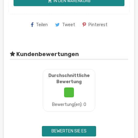
shopping_cart
IN DEN WARENKORB
Teilen
Tweet
Pinterest
Kundenbewertungen
Durchschnittliche
Bewertung
Bewertung(en): 0
BEWERTEN SIE ES