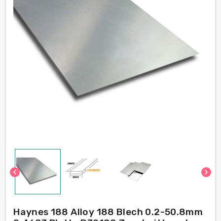
chevron_left
chevron_right
Haynes 188 Alloy 188 Blech 0.2-50.8mm