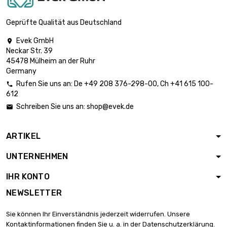
Breite : 400mm

3.283,21 €
Dicke/Stärke :
Geprüfte Qualität aus Deutschland
1.6mm
Evek GmbH

Länge : 300mm
Neckar Str. 39
Breite : 300mm

2.112,01 €
45478 Mülheim an der Ruhr
Dicke/Stärke :
Germany
1.83mm
Rufen Sie uns an:
De
+49 208 376-298-00
, Ch
+41 615 100-

Länge : 400mm
612
Breite : 400mm

3.754,69 €
Schreiben Sie uns an:
shop@evek.de

Dicke/Stärke :
1.83mm
ARTIKEL
Länge : 300mm
Breite : 300mm

2.345,13 €
UNTERNEHMEN
Dicke/Stärke :
2.03mm
IHR KONTO
Länge : 300mm
NEWSLETTER
Breite : 300mm

2.726,29 €
Dicke/Stärke :
Sie können Ihr Einverständnis jederzeit widerrufen. Unsere
2.36mm
Kontaktinformationen finden Sie u. a. in der Datenschutzerklärung.