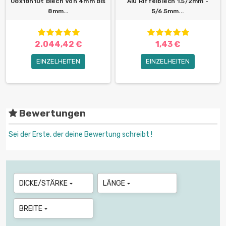
08x18h10t Blech Von 4mm Bis
Alu Riffelblech 1.5/2mm -
8mm...
5/6.5mm...
2.044,42 €
1,43 €
EINZELHEITEN
EINZELHEITEN
Bewertungen
Sei der Erste, der deine Bewertung schreibt !
DICKE/STÄRKE
LÄNGE


BREITE
