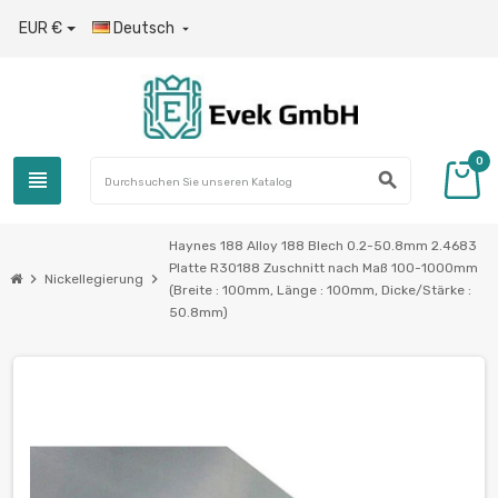
EUR €
Deutsch

0
view_headline
search
Haynes 188 Alloy 188 Blech 0.2-50.8mm 2.4683
Platte R30188 Zuschnitt nach Maß 100-1000mm
chevron_right
chevron_right
Nickellegierung
(Breite : 100mm, Länge : 100mm, Dicke/Stärke :
50.8mm)