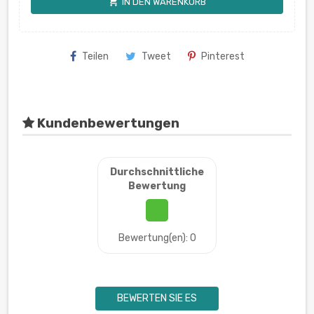
shopping_cart
IN DEN WARENKORB
Teilen
Tweet
Pinterest
Kundenbewertungen
Durchschnittliche
Bewertung
Bewertung(en): 0
BEWERTEN SIE ES