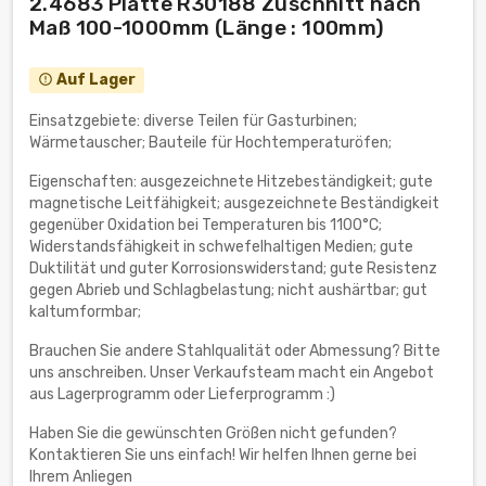
2.4683 Platte R30188 Zuschnitt nach
Maß 100-1000mm (Länge : 100mm)
Auf Lager
error_outline
Einsatzgebiete: diverse Teilen für Gasturbinen;
Wärmetauscher; Bauteile für Hochtemperaturöfen;
Eigenschaften: ausgezeichnete Hitzebeständigkeit; gute
magnetische Leitfähigkeit; ausgezeichnete Beständigkeit
gegenüber Oxidation bei Temperaturen bis 1100°C;
Widerstandsfähigkeit in schwefelhaltigen Medien; gute
Duktilität und guter Korrosionswiderstand; gute Resistenz
gegen Abrieb und Schlagbelastung; nicht aushärtbar; gut
kaltumformbar;
Brauchen Sie andere Stahlqualität oder Abmessung? Bitte
uns anschreiben. Unser Verkaufsteam macht ein Angebot
aus Lagerprogramm oder Lieferprogramm :)
Haben Sie die gewünschten Größen nicht gefunden?
Kontaktieren Sie uns einfach! Wir helfen Ihnen gerne bei
Ihrem Anliegen