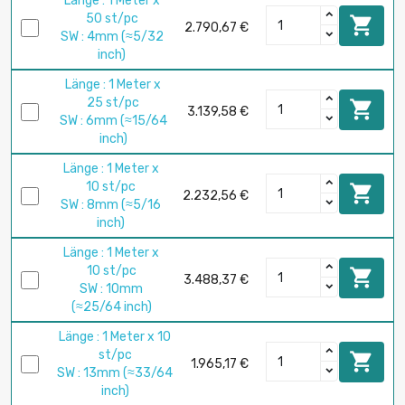
Länge : 1 Meter x
50 st/pc

2.790,67 €
SW : 4mm (≈5/32
inch)
Länge : 1 Meter x
25 st/pc

3.139,58 €
SW : 6mm (≈15/64
inch)
Länge : 1 Meter x
10 st/pc

2.232,56 €
SW : 8mm (≈5/16
inch)
Länge : 1 Meter x
10 st/pc

3.488,37 €
SW : 10mm
(≈25/64 inch)
Länge : 1 Meter x 10
st/pc

1.965,17 €
SW : 13mm (≈33/64
inch)