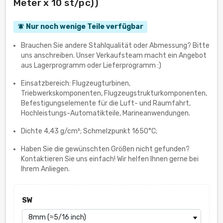
Meter x 10 st/pc))
Nur noch wenige Teile verfügbar
notifications_active
Brauchen Sie andere Stahlqualität oder Abmessung? Bitte
uns anschreiben. Unser Verkaufsteam macht ein Angebot
aus Lagerprogramm oder Lieferprogramm :)
Einsatzbereich: Flugzeugturbinen,
Triebwerkskomponenten, Flugzeugstrukturkomponenten,
Befestigungselemente für die Luft- und Raumfahrt,
Hochleistungs-Automatikteile, Marineanwendungen.
Dichte 4,43 g/cm³; Schmelzpunkt 1650°C;
Haben Sie die gewünschten Größen nicht gefunden?
Kontaktieren Sie uns einfach! Wir helfen Ihnen gerne bei
Ihrem Anliegen.
SW