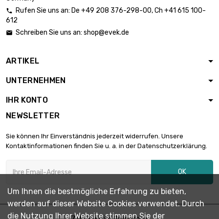
(≈15/16 inch)
Rufen Sie uns an:
De
+49 208 376-298-00
, Ch
+41 615 100-

Länge : 1 Meter x 2
612
st/pc

1.773,10 €
Schreiben Sie uns an:
shop@evek.de

SW : 27mm (≈1.06
inch)
ARTIKEL
Länge : 1 Meter x 2
st/pc

2.093,09 €
UNTERNEHMEN
SW : 30mm
(≈1.1811 inch)
IHR KONTO
Länge : 1 Meter x 2
NEWSLETTER
st/pc

2.381,43 €
SW : 32mm
Sie können Ihr Einverständnis jederzeit widerrufen. Unsere
(≈1.2598 inch)
Kontaktinformationen finden Sie u. a. in der Datenschutzerklärung.
Länge : 1 Meter x 2
st/pc

3.014,03 €
OK
SW : 36mm (≈1.417
inch)
Um Ihnen die bestmögliche Erfahrung zu bieten,
werden auf dieser Website Cookies verwendet. Durch
Länge : 1 Meter

SW : 41mm (≈1.61
1.954,69 €
die Nutzung Ihrer Website stimmen Sie der
Zahlarten im Onlineshop