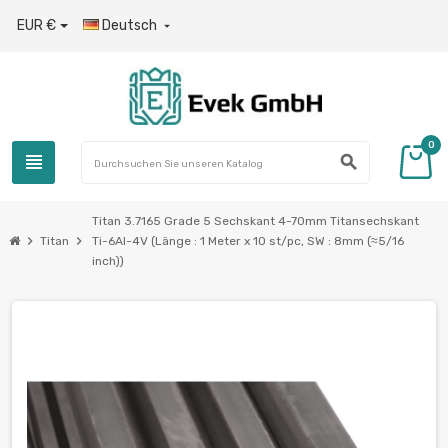
EUR €
Deutsch

0
view_headline
search
Titan 3.7165 Grade 5 Sechskant 4-70mm Titansechskant
chevron_right
chevron_right
Titan
Ti-6Al-4V (Länge : 1 Meter x 10 st/pc, SW : 8mm (≈5/16
inch))