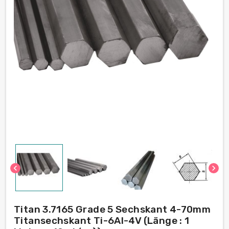
chevron_left
chevron_right
Titan 3.7165 Grade 5 Sechskant 4-70mm
Titansechskant Ti-6Al-4V (Länge : 1