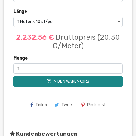
Länge
2.232,56 €
Bruttopreis
(20,30
€/Meter)
Menge
shopping_cart
IN DEN WARENKORB
Teilen
Tweet
Pinterest
Kundenbewertungen