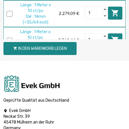
Länge : 1 Meter x
10 st/pc

2.279,09 €
SW : 14mm
(≈35/64 inch)
Länge : 1 Meter x
10 st/pc

3.360,44 €
SW : 17mm
IN DEN WARENKORB LEGEN

(≈43/64 inch)
Länge : 1 Meter x 5
st/pc

2.098,80 €
SW : 19mm (≈3/4
inch)
Länge : 1 Meter x 5
st/pc

2.813,99 €
SW : 22mm
Geprüfte Qualität aus Deutschland
(≈55/64 inch)
Evek GmbH

Länge : 1 Meter x 5
Neckar Str. 39
st/pc

3.348,90 €
45478 Mülheim an der Ruhr
SW : 24mm
Germany