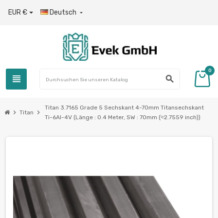
EUR €
Deutsch

0
view_headline
search
Titan 3.7165 Grade 5 Sechskant 4-70mm Titansechskant
chevron_right
chevron_right
Titan
Ti-6Al-4V (Länge : 0.4 Meter, SW : 70mm (≈2.7559 inch))