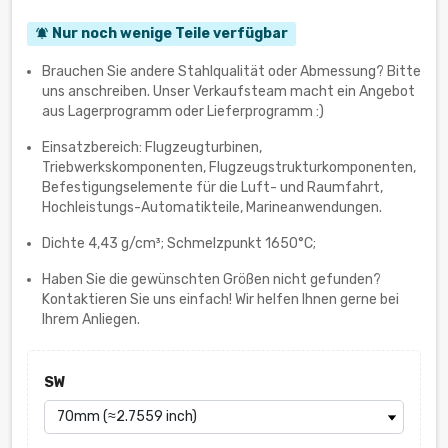
Nur noch wenige Teile verfügbar
notifications_active
Brauchen Sie andere Stahlqualität oder Abmessung? Bitte
uns anschreiben. Unser Verkaufsteam macht ein Angebot
aus Lagerprogramm oder Lieferprogramm :)
Einsatzbereich: Flugzeugturbinen,
Triebwerkskomponenten, Flugzeugstrukturkomponenten,
Befestigungselemente für die Luft- und Raumfahrt,
Hochleistungs-Automatikteile, Marineanwendungen.
Dichte 4,43 g/cm³; Schmelzpunkt 1650°C;
Haben Sie die gewünschten Größen nicht gefunden?
Kontaktieren Sie uns einfach! Wir helfen Ihnen gerne bei
Ihrem Anliegen.
SW