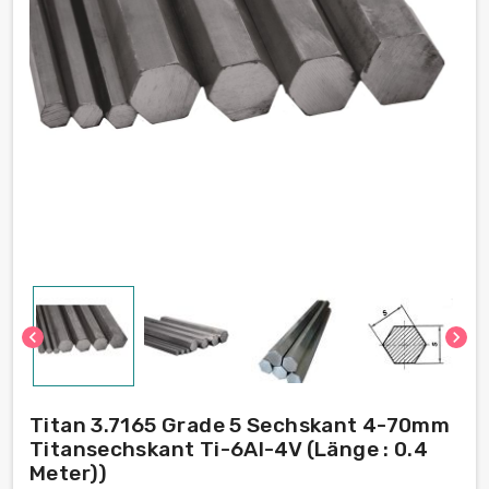
chevron_left
chevron_right
Titan 3.7165 Grade 5 Sechskant 4-70mm
Titansechskant Ti-6Al-4V (Länge : 0.4
Meter))