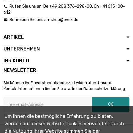
(≈15/16 inch)
Rufen Sie uns an:
De
+49 208 376-298-00
, Ch
+41 615 100-

Länge : 1 Meter x 2
612
st/pc

1.773,10 €
Schreiben Sie uns an:
shop@evek.de

SW : 27mm (≈1.06
inch)
ARTIKEL
Länge : 1 Meter x 2
st/pc

2.093,09 €
UNTERNEHMEN
SW : 30mm
(≈1.1811 inch)
IHR KONTO
Länge : 1 Meter x 2
NEWSLETTER
st/pc

2.381,43 €
SW : 32mm
Sie können Ihr Einverständnis jederzeit widerrufen. Unsere
(≈1.2598 inch)
Kontaktinformationen finden Sie u. a. in der Datenschutzerklärung.
Länge : 1 Meter x 2
st/pc

3.014,03 €
OK
SW : 36mm (≈1.417
inch)
Um Ihnen die bestmögliche Erfahrung zu bieten,
werden auf dieser Website Cookies verwendet. Durch
Länge : 1 Meter

SW : 41mm (≈1.61
1.954,69 €
die Nutzung Ihrer Website stimmen Sie der
Zahlarten im Onlineshop