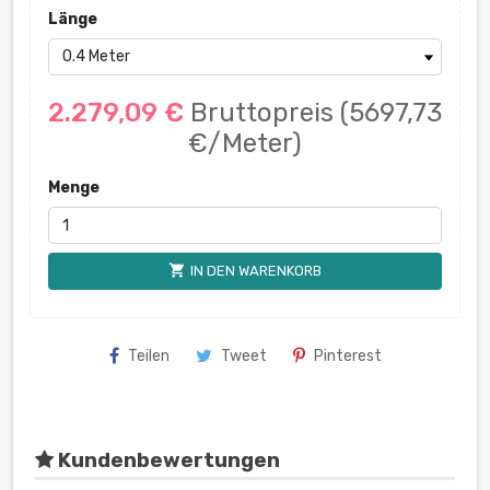
Länge
2.279,09 €
Bruttopreis
(5697,73
€/Meter)
Menge
shopping_cart
IN DEN WARENKORB
Teilen
Tweet
Pinterest
Kundenbewertungen