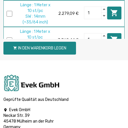
Länge : 1 Meter x
10 st/pc

2.279,09 €
SW : 14mm
(≈35/64 inch)
Länge : 1 Meter x
10 st/pc

3.360,44 €
SW : 17mm
IN DEN WARENKORB LEGEN

(≈43/64 inch)
Länge : 1 Meter x 5
st/pc

2.098,80 €
SW : 19mm (≈3/4
inch)
Länge : 1 Meter x 5
st/pc

2.813,99 €
SW : 22mm
Geprüfte Qualität aus Deutschland
(≈55/64 inch)
Evek GmbH

Länge : 1 Meter x 5
Neckar Str. 39
st/pc

3.348,90 €
45478 Mülheim an der Ruhr
SW : 24mm
Germany