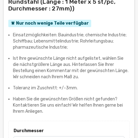
Rundstahl (Länge : 1 Meter x 5 st/pc,
Durchmesser : 27mm))
Nur noch wenige Teile verfügbar
notifications_active
Einsatzmöglichkeiten: Bauindustrie; chemische Industrie;
Schiffbau; Lebensmittelindustrie; Rohrleitungsbau;
pharmazeutische Industrie;
Ist Ihre gewünschte Länge nicht aufgelistet, wählen Sie
die nächstgrößere Länge aus. Hinterlassen Sie Ihrer
Bestellung einen Kommentar mit der gewünschten Länge.
Wir schneiden nach Ihrem Maß zu.
Toleranz im Zuschnitt: +/-3mm.
Haben Sie die gewünschten Größen nicht gefunden?
Kontaktieren Sie uns einfach! Wir helfen Ihnen gerne bei
Ihrem Anliegen.
Durchmesser