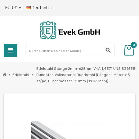
EUR €
Deutsch

0
view_headline
search
Edelstahl Stange 2mm-625mm V4A 1.4571 UNS S31635
chevron_right
chevron_right
Edelstahl
Rundstab Vollmaterial Rundstahl (Länge : 1 Meter x 5
st/pc, Durchmesser : 27mm (≈1.06 inch))