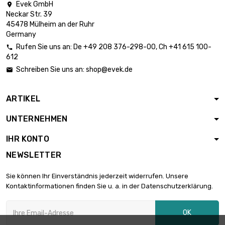
inch)
Evek GmbH

Neckar Str. 39
Länge : 1 Meter x 5
45478 Mülheim an der Ruhr
st/pc

Germany
Durchmesser :
1.061,48 €
Rufen Sie uns an:
De
+49 208 376-298-00
, Ch
+41 615 100-
26mm (≈1.023

612
inch)
Schreiben Sie uns an:
shop@evek.de

Länge : 1 Meter x 5
st/pc

1.144,66 €
Durchmesser :
ARTIKEL
27mm (≈1.06 inch)
UNTERNEHMEN
Länge : 1 Meter x 5
st/pc

IHR KONTO
Durchmesser :
1.231,06 €
28mm (≈1.1024
NEWSLETTER
inch)
Länge : 1 Meter x 5
Sie können Ihr Einverständnis jederzeit widerrufen. Unsere
st/pc
Kontaktinformationen finden Sie u. a. in der Datenschutzerklärung.

1.413,13 €
Durchmesser :
30mm (≈1.1811 inch)
OK
Länge : 1 Meter x 5