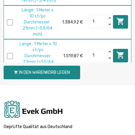
19mm (≈3/4 inch)
Länge : 1 Meter x
10 st/pc

Durchmesser :
1.384,92 €
21mm (≈53/64
inch)
Länge : 1 Meter x 10
st/pc

Durchmesser :
1.519,87 €
22mm (≈55/64
inch)
IN DEN WARENKORB LEGEN

Länge : 1 Meter x
10 st/pc

Durchmesser :
1.808,80 €
24mm (≈15/16
inch)
Länge : 1 Meter x 5
st/pc

Durchmesser :
981,39 €
Geprüfte Qualität aus Deutschland
25mm (≈63/64