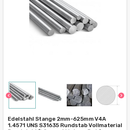
chevron_left
chevron_right
Edelstahl Stange 2mm-625mm V4A
1.4571 UNS S31635 Rundstab Vollmaterial