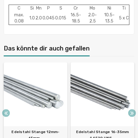
C
Si
Mn
P
S
Cr
Mo
Ni
Ti
max.
16.5-
2.0-
10.5-
1.0
2.0
0.045
0.015
5 x C
0.08
18.5
2.5
13.5
Das könnte dir auch gefallen
Edelstahl Stange 12mm-
Edelstahl Stange 16-35mm