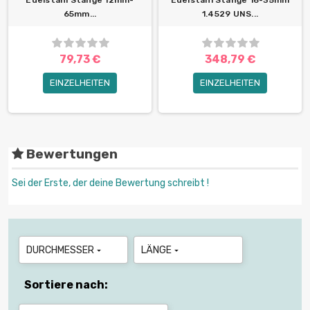
Edelstahl Stange 12mm-
Edelstahl Stange 16-35mm
65mm...
1.4529 UNS...
79,73 €
348,79 €
EINZELHEITEN
EINZELHEITEN
Bewertungen
Sei der Erste, der deine Bewertung schreibt !
DURCHMESSER
LÄNGE


Sortiere nach: