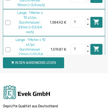
Durchmesser :
19mm (≈3/4 inch)
Länge : 1 Meter x
10 st/pc

Durchmesser :
1.384,92 €
21mm (≈53/64
inch)
Länge : 1 Meter x 10
st/pc

Durchmesser :
1.519,87 €
22mm (≈55/64
inch)
IN DEN WARENKORB LEGEN

Länge : 1 Meter x
10 st/pc

Durchmesser :
1.808,80 €
24mm (≈15/16
inch)
Länge : 1 Meter x 5
st/pc

Durchmesser :
981,39 €
Geprüfte Qualität aus Deutschland