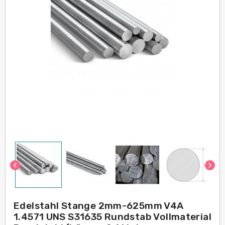
chevron_left
chevron_right
Edelstahl Stange 2mm-625mm V4A
1.4571 UNS S31635 Rundstab Vollmaterial