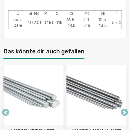
C
Si
Mn
P
S
Cr
Mo
Ni
Ti
max.
16.5-
2.0-
10.5-
1.0
2.0
0.045
0.015
5 x C
0.08
18.5
2.5
13.5
Das könnte dir auch gefallen