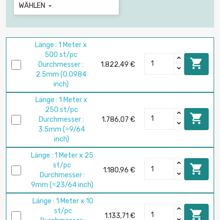
WÄHLEN

Länge : 1 Meter x
500 st/pc

Durchmesser :
1.822,49 €
2.5mm (0.0984
inch)
Länge : 1 Meter x
250 st/pc

Durchmesser :
1.786,07 €
3.5mm (≈9/64
inch)
Länge : 1 Meter x 25
st/pc

1.180,96 €
Durchmesser :
9mm (≈23/64 inch)
Länge : 1 Meter x 10
st/pc

1.133,71 €