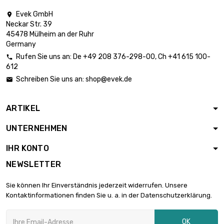
25mm (≈63/64
inch)
Evek GmbH

Neckar Str. 39
Länge : 1 Meter x 5
45478 Mülheim an der Ruhr
st/pc

Germany
Durchmesser :
1.061,48 €
Rufen Sie uns an:
De
+49 208 376-298-00
, Ch
+41 615 100-
26mm (≈1.023

612
inch)
Schreiben Sie uns an:
shop@evek.de

Länge : 1 Meter x 5
st/pc

1.144,66 €
Durchmesser :
ARTIKEL
27mm (≈1.06 inch)
UNTERNEHMEN
Länge : 1 Meter x 5
st/pc

IHR KONTO
Durchmesser :
1.231,06 €
28mm (≈1.1024
NEWSLETTER
inch)
Länge : 1 Meter x 5
Sie können Ihr Einverständnis jederzeit widerrufen. Unsere
st/pc
Kontaktinformationen finden Sie u. a. in der Datenschutzerklärung.

1.413,13 €
Durchmesser :
30mm (≈1.1811 inch)
OK