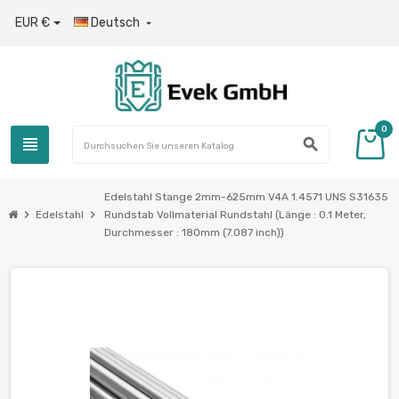
EUR €
Deutsch

0
view_headline
search
Edelstahl Stange 2mm-625mm V4A 1.4571 UNS S31635
chevron_right
chevron_right
Edelstahl
Rundstab Vollmaterial Rundstahl (Länge : 0.1 Meter,
Durchmesser : 180mm (7.087 inch))