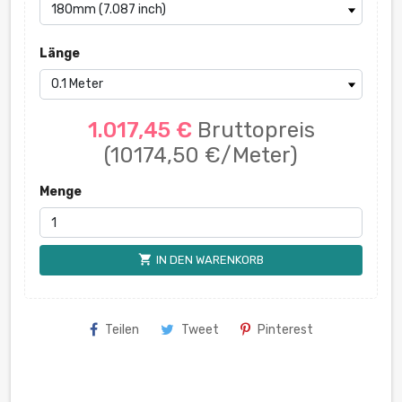
Länge
1.017,45 €
Bruttopreis
(10174,50 €/Meter)
Menge
shopping_cart
IN DEN WARENKORB
Teilen
Tweet
Pinterest