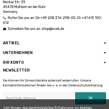
Neckar Str. 39
Länge : 1 Meter x 5
45478 Mülheim an der Ruhr
st/pc

Germany
Durchmesser :
1.061,48 €
Rufen Sie uns an:
De
+49 208 376-298-00
, Ch
+41 615 100-
26mm (≈1.023

612
inch)
Schreiben Sie uns an:
shop@evek.de

Länge : 1 Meter x 5
st/pc

1.144,66 €
Durchmesser :
ARTIKEL
27mm (≈1.06 inch)
UNTERNEHMEN
Länge : 1 Meter x 5
st/pc

IHR KONTO
Durchmesser :
1.231,06 €
28mm (≈1.1024
NEWSLETTER
inch)
Länge : 1 Meter x 5
Sie können Ihr Einverständnis jederzeit widerrufen. Unsere
st/pc
Kontaktinformationen finden Sie u. a. in der Datenschutzerklärung.

1.413,13 €
Durchmesser :
30mm (≈1.1811 inch)
OK
Länge : 1 Meter x 5
Um Ihnen die bestmögliche Erfahrung zu bieten,
st/pc