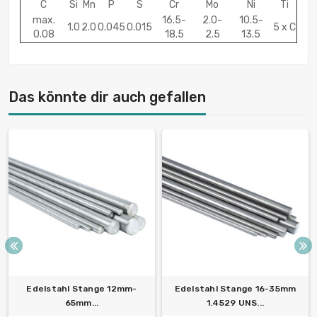
C
Si
Mn
P
S
Cr
Mo
Ni
Ti
max.
16.5-
2.0-
10.5-
1.0
2.0
0.045
0.015
5 x C
0.08
18.5
2.5
13.5
Das könnte dir auch gefallen
Edelstahl Stange 12mm-
Edelstahl Stange 16-35mm
65mm...
1.4529 UNS...