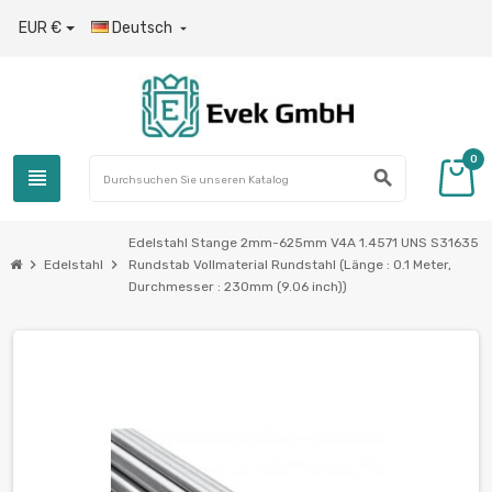
EUR €
Deutsch

0
view_headline
search
Edelstahl Stange 2mm-625mm V4A 1.4571 UNS S31635
chevron_right
chevron_right
Edelstahl
Rundstab Vollmaterial Rundstahl (Länge : 0.1 Meter,
Durchmesser : 230mm (9.06 inch))