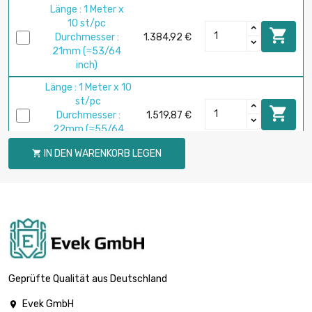
Länge : 1 Meter x
10 st/pc

Durchmesser :
1.384,92 €
21mm (≈53/64
inch)
Länge : 1 Meter x 10
st/pc

Durchmesser :
1.519,87 €
22mm (≈55/64
inch)
IN DEN WARENKORB LEGEN

Länge : 1 Meter x
10 st/pc

Durchmesser :
1.808,80 €
24mm (≈15/16
inch)
Länge : 1 Meter x 5
st/pc

Durchmesser :
981,39 €
Geprüfte Qualität aus Deutschland
25mm (≈63/64
inch)
Evek GmbH
