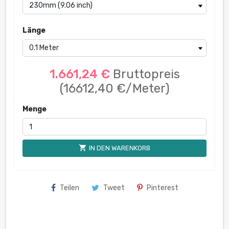
Länge
1.661,24 €
Bruttopreis
(16612,40 €/Meter)
Menge
shopping_cart
IN DEN WARENKORB
Teilen
Tweet
Pinterest