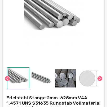
chevron_left
chevron_right
Edelstahl Stange 2mm-625mm V4A
1.4571 UNS S31635 Rundstab Vollmaterial