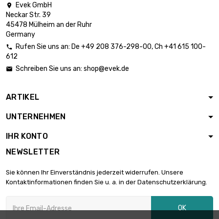
inch)
Evek GmbH

Neckar Str. 39
Länge : 1 Meter x 5
45478 Mülheim an der Ruhr
st/pc

Germany
Durchmesser :
1.061,48 €
Rufen Sie uns an:
De
+49 208 376-298-00
, Ch
+41 615 100-
26mm (≈1.023

612
inch)
Schreiben Sie uns an:
shop@evek.de

Länge : 1 Meter x 5
st/pc

1.144,66 €
Durchmesser :
ARTIKEL
27mm (≈1.06 inch)
UNTERNEHMEN
Länge : 1 Meter x 5
st/pc

IHR KONTO
Durchmesser :
1.231,06 €
28mm (≈1.1024
NEWSLETTER
inch)
Länge : 1 Meter x 5
Sie können Ihr Einverständnis jederzeit widerrufen. Unsere
st/pc
Kontaktinformationen finden Sie u. a. in der Datenschutzerklärung.

1.413,13 €
Durchmesser :
30mm (≈1.1811 inch)
OK
Länge : 1 Meter x 5