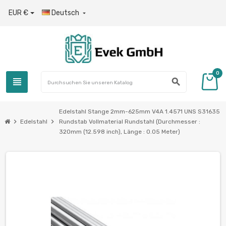
EUR €
Deutsch

0
view_headline
search
Edelstahl Stange 2mm-625mm V4A 1.4571 UNS S31635
chevron_right
chevron_right
Edelstahl
Rundstab Vollmaterial Rundstahl (Durchmesser :
320mm (12.598 inch), Länge : 0.05 Meter)