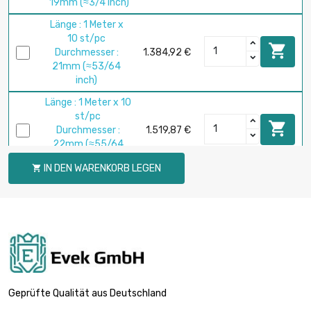
19mm (≈3/4 inch)
Länge : 1 Meter x
10 st/pc

Durchmesser :
1.384,92 €
21mm (≈53/64
inch)
Länge : 1 Meter x 10
st/pc

Durchmesser :
1.519,87 €
22mm (≈55/64
inch)
IN DEN WARENKORB LEGEN

Länge : 1 Meter x
10 st/pc

Durchmesser :
1.808,80 €
24mm (≈15/16
inch)
Länge : 1 Meter x 5
st/pc

Durchmesser :
981,39 €
Geprüfte Qualität aus Deutschland
25mm (≈63/64