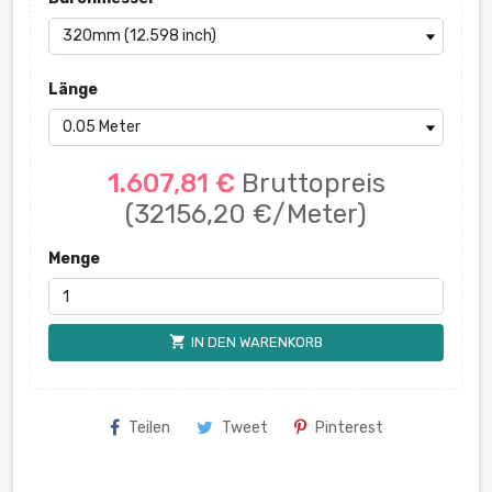
Länge
1.607,81 €
Bruttopreis
(32156,20 €/Meter)
Menge
shopping_cart
IN DEN WARENKORB
Teilen
Tweet
Pinterest