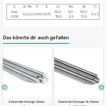
C
Si
Mn
P
S
Cr
Mo
Ni
Ti
max.
16,5-
2,0-
10,5-
1,0
2,0
0,045
0,015
5 x C
0,08
18,5
2,5
13,5
Das könnte dir auch gefallen
Edelstahl Stange 12mm-
Edelstahl Stange 16-35mm