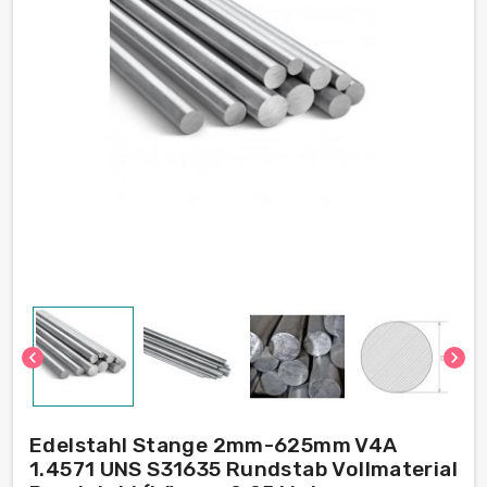
chevron_left
chevron_right
Edelstahl Stange 2mm-625mm V4A
1.4571 UNS S31635 Rundstab Vollmaterial