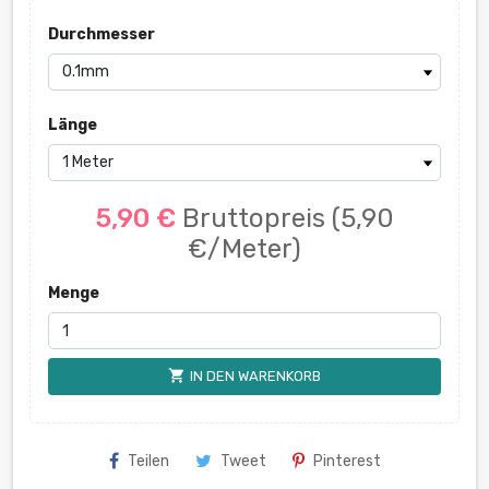
Durchmesser
Länge
5,90 €
Bruttopreis
(5,90
€/Meter)
Menge
shopping_cart
IN DEN WARENKORB
Teilen
Tweet
Pinterest