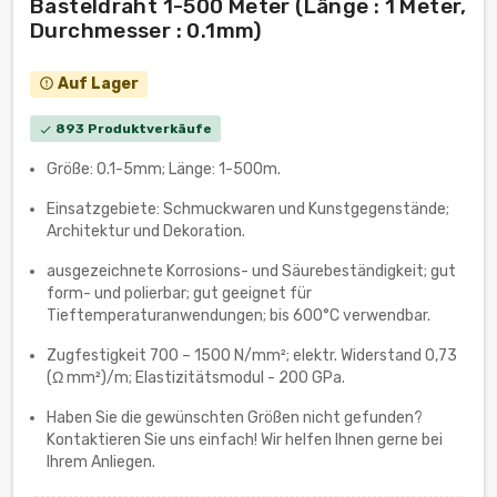
Basteldraht 1-500 Meter (Länge : 1 Meter,
Durchmesser : 0.1mm)
Auf Lager
error_outline
893 Produktverkäufe
check
Größe: 0.1-5mm; Länge: 1-500m.
Einsatzgebiete: Schmuckwaren und Kunstgegenstände;
Architektur und Dekoration.
ausgezeichnete Korrosions- und Säurebeständigkeit; gut
form- und polierbar; gut geeignet für
Tieftemperaturanwendungen; bis 600°C verwendbar.
Zugfestigkeit 700 – 1500 N/mm²; elektr. Widerstand 0,73
(Ω mm²)/m; Elastizitätsmodul - 200 GPa.
Haben Sie die gewünschten Größen nicht gefunden?
Kontaktieren Sie uns einfach! Wir helfen Ihnen gerne bei
Ihrem Anliegen.