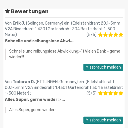
Bewertungen
Von
Erik J.
(Solingen, Germany) ein (
Edelstahldraht Ø0.1-5mm
V2A Bindedraht 1.4301 Gartendraht 304 Basteldraht 1-500
Meter
) :
(
5
/
5
)
Schnelle und reibungslose Abwi...
Schnelle und reibungslose Abwicklung:-)) Vielen Dank - gerne
wieder!!!
Missbrauch melden
Von
Todoran D.
(ETTLINGEN, Germany) ein (
Edelstahldraht
Ø0.1-5mm V2A Bindedraht 1.4301 Gartendraht 304 Basteldraht
1-500 Meter
) :
(
5
/
5
)
Alles Super, gerne wieder :-...
Alles Super, gerne wieder :-
Missbrauch melden