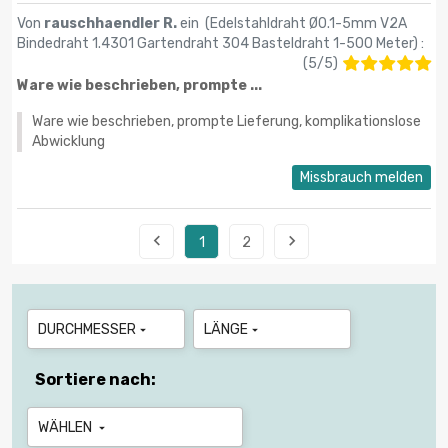
Von
rauschhaendler R.
ein (
Edelstahldraht Ø0.1-5mm V2A
Bindedraht 1.4301 Gartendraht 304 Basteldraht 1-500 Meter
) :
(
5
/
5
)
Ware wie beschrieben, prompte ...
Ware wie beschrieben, prompte Lieferung, komplikationslose
Abwicklung
Missbrauch melden


1
2
DURCHMESSER
LÄNGE


Sortiere nach:
WÄHLEN
