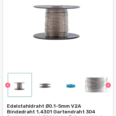
chevron_left
chevron_right
Edelstahldraht Ø0.1-5mm V2A
Bindedraht 1.4301 Gartendraht 304