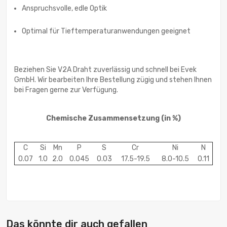
Anspruchsvolle, edle Optik
Optimal für Tieftemperaturanwendungen geeignet
Beziehen Sie V2A Draht zuverlässig und schnell bei Evek
GmbH. Wir bearbeiten Ihre Bestellung zügig und stehen Ihnen
bei Fragen gerne zur Verfügung.
Chemische Zusammensetzung (in %)
C
Si
Mn
P
S
Cr
Ni
N
0.07
1.0
2.0
0.045
0.03
17.5-19.5
8.0-10.5
0.11
Das könnte dir auch gefallen