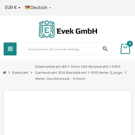
EUR €
Deutsch

0
view_headline
search
Edelstahldraht Ø0.1-5mm V2A Bindedraht 1.4301
chevron_right
chevron_right
Edelstahl
Gartendraht 304 Basteldraht 1-500 Meter (Länge : 1
Meter, Durchmesser : 0.1mm)