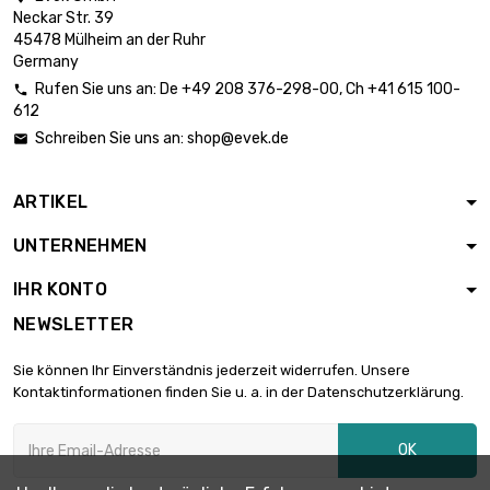
Neckar Str. 39
Länge : 1 Meter

5,90 €
45478 Mülheim an der Ruhr
Durchmesser : 0.12mm
Germany
Rufen Sie uns an:
De
+49 208 376-298-00
, Ch
+41 615 100-

612
Länge : 2 Meter

5,90 €
Schreiben Sie uns an:
shop@evek.de

Durchmesser : 0.12mm
ARTIKEL
Länge : 5 Meter

5,90 €
UNTERNEHMEN
Durchmesser : 0.12mm
IHR KONTO
NEWSLETTER
Länge : 10 Meter

5,90 €
Durchmesser : 0.12mm
Sie können Ihr Einverständnis jederzeit widerrufen. Unsere
Kontaktinformationen finden Sie u. a. in der Datenschutzerklärung.
Länge : 25 Meter

5,90 €
OK
Durchmesser : 0.12mm