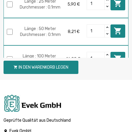
Länge : 25 Meter

5,90 €
Durchmesser : 0.1mm
Länge : 50 Meter

8,21 €
Durchmesser : 0.1mm
Länge : 100 Meter

16,09 €
Durchmesser : 0.1mm
IN DEN WARENKORB LEGEN

Länge : 250 Meter

39,40 €
Durchmesser : 0.1mm
Länge : 500 Meter

77,16 €
Durchmesser : 0.1mm
Geprüfte Qualität aus Deutschland
Evek GmbH
