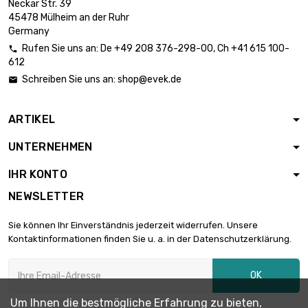
Neckar Str. 39
Länge : 1 Meter

5,90 €
45478 Mülheim an der Ruhr
Durchmesser : 0.12mm
Germany
Rufen Sie uns an:
De
+49 208 376-298-00
, Ch
+41 615 100-

612
Länge : 2 Meter

5,90 €
Schreiben Sie uns an:
shop@evek.de

Durchmesser : 0.12mm
ARTIKEL
Länge : 5 Meter

5,90 €
UNTERNEHMEN
Durchmesser : 0.12mm
IHR KONTO
NEWSLETTER
Länge : 10 Meter

5,90 €
Durchmesser : 0.12mm
Sie können Ihr Einverständnis jederzeit widerrufen. Unsere
Kontaktinformationen finden Sie u. a. in der Datenschutzerklärung.
Länge : 25 Meter

5,90 €
OK
Durchmesser : 0.12mm
Um Ihnen die bestmögliche Erfahrung zu bieten,