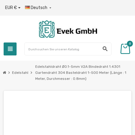
EUR €
Deutsch

0
view_headline
search
Edelstahldraht Ø0.1-5mm V2A Bindedraht 1.4301
chevron_right
chevron_right
Edelstahl
Gartendraht 304 Basteldraht 1-500 Meter (Länge : 1
Meter, Durchmesser : 0.8mm)