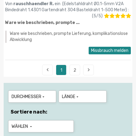
Von
rauschhaendler R.
ein (
Edelstahldraht Ø0.1-5mm V2A
Bindedraht 1.4301 Gartendraht 304 Basteldraht 1-500 Meter
) :
(
5
/
5
)
Ware wie beschrieben, prompte ...
Ware wie beschrieben, prompte Lieferung, komplikationslose
Abwicklung
Missbrauch melden


1
2
DURCHMESSER
LÄNGE


Sortiere nach:
WÄHLEN
