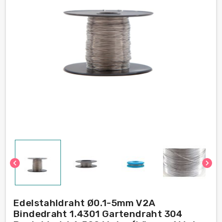
chevron_left
chevron_right
Edelstahldraht Ø0.1-5mm V2A
Bindedraht 1.4301 Gartendraht 304