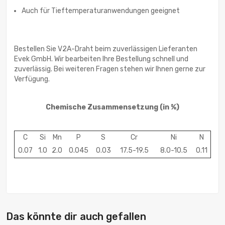
Auch für Tieftemperaturanwendungen geeignet
Bestellen Sie V2A-Draht beim zuverlässigen Lieferanten
Evek GmbH. Wir bearbeiten Ihre Bestellung schnell und
zuverlässig. Bei weiteren Fragen stehen wir Ihnen gerne zur
Verfügung.
Chemische Zusammensetzung
(in %)
C
Si
Mn
P
S
Cr
Ni
N
0.07
1.0
2.0
0.045
0.03
17.5-19.5
8.0-10.5
0.11
Das könnte dir auch gefallen