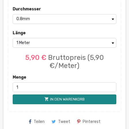
Durchmesser
Länge
5,90 €
Bruttopreis
(5,90
€/Meter)
Menge
shopping_cart
IN DEN WARENKORB
Teilen
Tweet
Pinterest