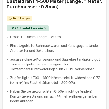
Basteldraht 1-500 Meter (Länge : 1 Meter,
Durchmesser : 0.8mm)
Auf Lager
error_outline
890 Produktverkäufe
check
Größe: 0.1-5mm; Länge: 1-500m.
Einsatzgebiete: Schmuckwaren und Kunstgegenstände;
Architektur und Dekoration.
ausgezeichnete Korrosions- und Säurebeständigkeit; gut
form- und polierbar; gut geeignet für
Tieftemperaturanwendungen; bis 600°C verwendbar.
Zugfestigkeit 700 – 1500 N/mm²; elektr. Widerstand 0,73
(Ω mm²)/m; Elastizitätsmodul - 200 GPa.
Haben Sie die gewünschten Größen nicht gefunden?
Kontaktieren Sie uns einfach! Wir helfen Ihnen gerne bei
Ihrem Anliegen.