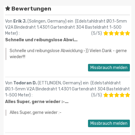
Bewertungen
Von
Erik J.
(Solingen, Germany) ein (
Edelstahldraht Ø0.1-5mm
V2A Bindedraht 1.4301 Gartendraht 304 Basteldraht 1-500
Meter
) :
(
5
/
5
)
Schnelle und reibungslose Abwi...
Schnelle und reibungslose Abwicklung:-)) Vielen Dank - gerne
wieder!!!
Missbrauch melden
Von
Todoran D.
(ETTLINGEN, Germany) ein (
Edelstahldraht
Ø0.1-5mm V2A Bindedraht 1.4301 Gartendraht 304 Basteldraht
1-500 Meter
) :
(
5
/
5
)
Alles Super, gerne wieder :-...
Alles Super, gerne wieder :-
Missbrauch melden