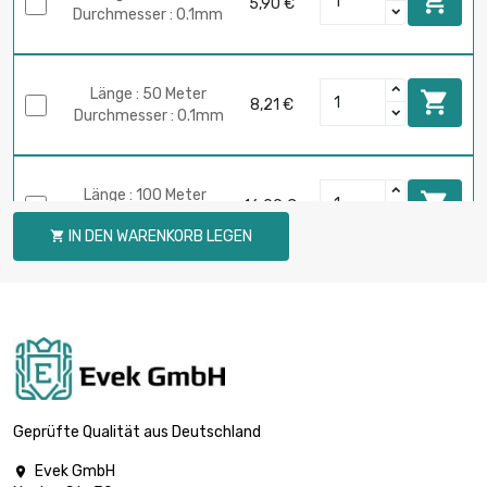

5,90 €
Durchmesser : 0.1mm
Länge : 50 Meter

8,21 €
Durchmesser : 0.1mm
Länge : 100 Meter

16,09 €
Durchmesser : 0.1mm
IN DEN WARENKORB LEGEN

Länge : 250 Meter

39,40 €
Durchmesser : 0.1mm
Länge : 500 Meter

77,16 €
Durchmesser : 0.1mm
Geprüfte Qualität aus Deutschland
Evek GmbH
