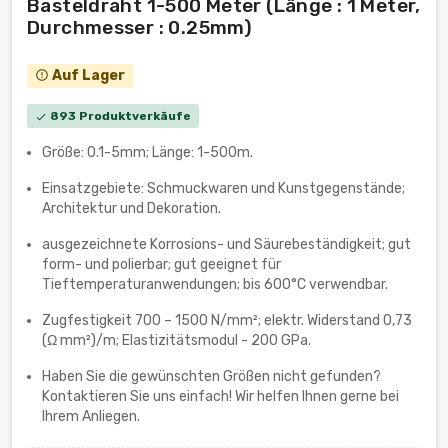
Basteldraht 1-500 Meter (Länge : 1 Meter,
Durchmesser : 0.25mm)
Auf Lager
error_outline
893 Produktverkäufe
check
Größe: 0.1-5mm; Länge: 1-500m.
Einsatzgebiete: Schmuckwaren und Kunstgegenstände;
Architektur und Dekoration.
ausgezeichnete Korrosions- und Säurebeständigkeit; gut
form- und polierbar; gut geeignet für
Tieftemperaturanwendungen; bis 600°C verwendbar.
Zugfestigkeit 700 – 1500 N/mm²; elektr. Widerstand 0,73
(Ω mm²)/m; Elastizitätsmodul - 200 GPa.
Haben Sie die gewünschten Größen nicht gefunden?
Kontaktieren Sie uns einfach! Wir helfen Ihnen gerne bei
Ihrem Anliegen.