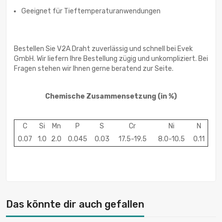
Geeignet für Tieftemperaturanwendungen
Bestellen Sie V2A Draht zuverlässig und schnell bei Evek
GmbH. Wir liefern Ihre Bestellung zügig und unkompliziert. Bei
Fragen stehen wir Ihnen gerne beratend zur Seite.
Chemische Zusammensetzung (in %)
C
Si
Mn
P
S
Cr
Ni
N
0.07
1.0
2.0
0.045
0.03
17.5-19.5
8.0-10.5
0.11
Das könnte dir auch gefallen