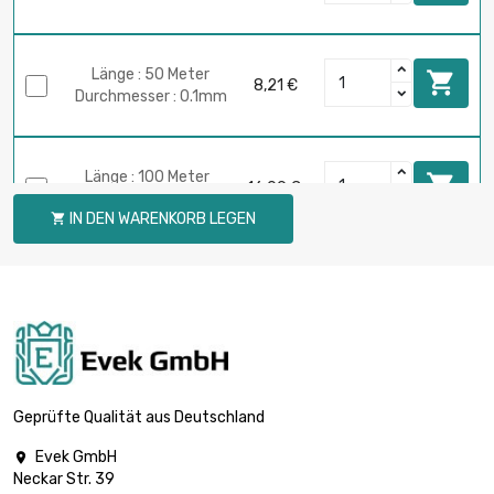
Länge : 50 Meter

8,21 €
Durchmesser : 0.1mm
Länge : 100 Meter

16,09 €
Durchmesser : 0.1mm
IN DEN WARENKORB LEGEN

Länge : 250 Meter

39,40 €
Durchmesser : 0.1mm
Länge : 500 Meter

77,16 €
Durchmesser : 0.1mm
Geprüfte Qualität aus Deutschland
Evek GmbH

Neckar Str. 39
Länge : 1 Meter
