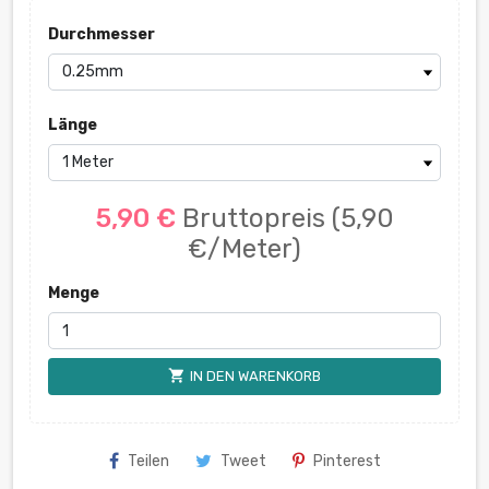
Durchmesser
Länge
5,90 €
Bruttopreis
(5,90
€/Meter)
Menge
shopping_cart
IN DEN WARENKORB
Teilen
Tweet
Pinterest