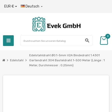
EUR €
Deutsch

0
view_headline
search
Edelstahldraht Ø0.1-5mm V2A Bindedraht 1.4301
chevron_right
chevron_right
Edelstahl
Gartendraht 304 Basteldraht 1-500 Meter (Länge : 1
Meter, Durchmesser : 0.25mm)