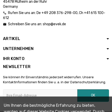
5,90 €
45478 Mülheim an der Ruhr
Durchmesser : 0.12mm
Germany
Rufen Sie uns an:
De
+49 208 376-298-00
, Ch
+41 615 100-

612
Länge : 2 Meter

5,90 €
Schreiben Sie uns an:
shop@evek.de

Durchmesser : 0.12mm
ARTIKEL
Länge : 5 Meter

5,90 €
UNTERNEHMEN
Durchmesser : 0.12mm
IHR KONTO
NEWSLETTER
Länge : 10 Meter

5,90 €
Durchmesser : 0.12mm
Sie können Ihr Einverständnis jederzeit widerrufen. Unsere
Kontaktinformationen finden Sie u. a. in der Datenschutzerklärung.
Länge : 25 Meter

5,90 €
OK
Durchmesser : 0.12mm
Um Ihnen die bestmögliche Erfahrung zu bieten,
werden auf dieser Website Cookies verwendet. Durch