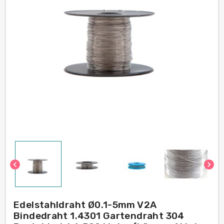
chevron_left
chevron_right
Edelstahldraht Ø0.1-5mm V2A
Bindedraht 1.4301 Gartendraht 304