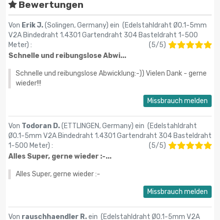
Bewertungen
Von
Erik J.
(Solingen, Germany) ein (
Edelstahldraht Ø0.1-5mm
V2A Bindedraht 1.4301 Gartendraht 304 Basteldraht 1-500
Meter
) :
(
5
/
5
)
Schnelle und reibungslose Abwi...
Schnelle und reibungslose Abwicklung:-)) Vielen Dank - gerne
wieder!!!
Missbrauch melden
Von
Todoran D.
(ETTLINGEN, Germany) ein (
Edelstahldraht
Ø0.1-5mm V2A Bindedraht 1.4301 Gartendraht 304 Basteldraht
1-500 Meter
) :
(
5
/
5
)
Alles Super, gerne wieder :-...
Alles Super, gerne wieder :-
Missbrauch melden
Von
rauschhaendler R.
ein (
Edelstahldraht Ø0.1-5mm V2A