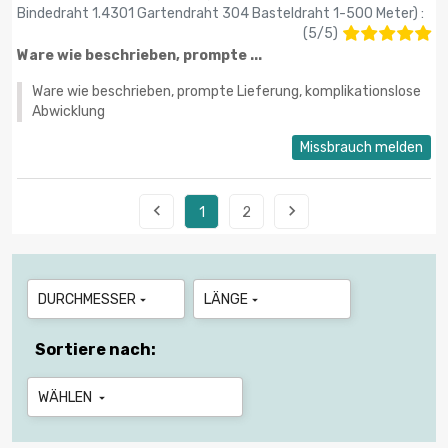
Bindedraht 1.4301 Gartendraht 304 Basteldraht 1-500 Meter
) :
(
5
/
5
)
Ware wie beschrieben, prompte ...
Ware wie beschrieben, prompte Lieferung, komplikationslose
Abwicklung
Missbrauch melden


1
2
DURCHMESSER
LÄNGE


Sortiere nach:
WÄHLEN
