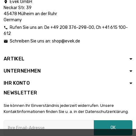
Evek GmbH

Neckar Str. 39
Länge : 1 Meter

5,90 €
45478 Mülheim an der Ruhr
Durchmesser : 0.12mm
Germany
Rufen Sie uns an:
De
+49 208 376-298-00
, Ch
+41 615 100-

612
Länge : 2 Meter

5,90 €
Schreiben Sie uns an:
shop@evek.de

Durchmesser : 0.12mm
ARTIKEL
Länge : 5 Meter

5,90 €
UNTERNEHMEN
Durchmesser : 0.12mm
IHR KONTO
NEWSLETTER
Länge : 10 Meter

5,90 €
Durchmesser : 0.12mm
Sie können Ihr Einverständnis jederzeit widerrufen. Unsere
Kontaktinformationen finden Sie u. a. in der Datenschutzerklärung.
Länge : 25 Meter

5,90 €
OK
Durchmesser : 0.12mm