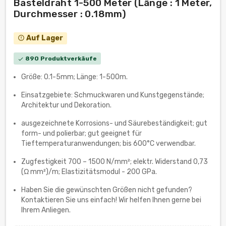
Basteldraht 1-500 Meter (Länge : 1 Meter,
Durchmesser : 0.18mm)
Auf Lager
error_outline
890 Produktverkäufe
check
Größe: 0.1-5mm; Länge: 1-500m.
Einsatzgebiete: Schmuckwaren und Kunstgegenstände;
Architektur und Dekoration.
ausgezeichnete Korrosions- und Säurebeständigkeit; gut
form- und polierbar; gut geeignet für
Tieftemperaturanwendungen; bis 600°C verwendbar.
Zugfestigkeit 700 – 1500 N/mm²; elektr. Widerstand 0,73
(Ω mm²)/m; Elastizitätsmodul - 200 GPa.
Haben Sie die gewünschten Größen nicht gefunden?
Kontaktieren Sie uns einfach! Wir helfen Ihnen gerne bei
Ihrem Anliegen.