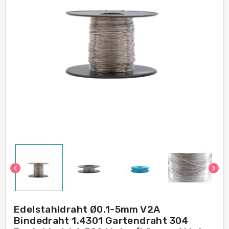
chevron_left
chevron_right
Edelstahldraht Ø0.1-5mm V2A
Bindedraht 1.4301 Gartendraht 304