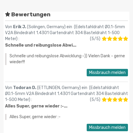
Bewertungen
Von
Erik J.
(Solingen, Germany) ein (
Edelstahldraht Ø0.1-5mm
V2A Bindedraht 1.4301 Gartendraht 304 Basteldraht 1-500
Meter
) :
(
5
/
5
)
Schnelle und reibungslose Abwi...
Schnelle und reibungslose Abwicklung:-)) Vielen Dank - gerne
wieder!!!
Missbrauch melden
Von
Todoran D.
(ETTLINGEN, Germany) ein (
Edelstahldraht
Ø0.1-5mm V2A Bindedraht 1.4301 Gartendraht 304 Basteldraht
1-500 Meter
) :
(
5
/
5
)
Alles Super, gerne wieder :-...
Alles Super, gerne wieder :-
Missbrauch melden