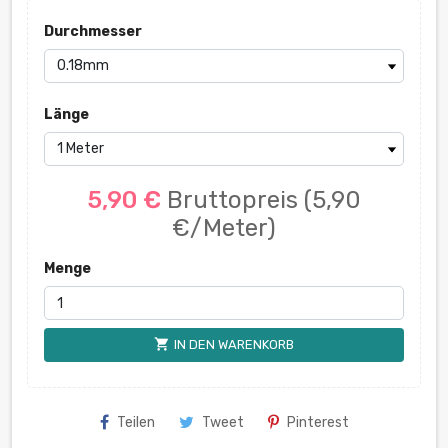
Durchmesser
Länge
5,90 €
Bruttopreis
(5,90
€/Meter)
Menge
shopping_cart
IN DEN WARENKORB
Teilen
Tweet
Pinterest