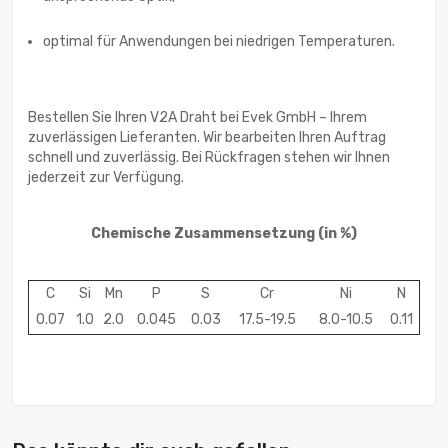
optimal für Anwendungen bei niedrigen Temperaturen.
Bestellen Sie Ihren V2A Draht bei Evek GmbH – Ihrem
zuverlässigen Lieferanten. Wir bearbeiten Ihren Auftrag
schnell und zuverlässig. Bei Rückfragen stehen wir Ihnen
jederzeit zur Verfügung.
Chemische Zusammensetzung
(in %)
C
Si
Mn
P
S
Cr
Ni
N
0.07
1.0
2.0
0.045
0.03
17.5-19.5
8.0-10.5
0.11