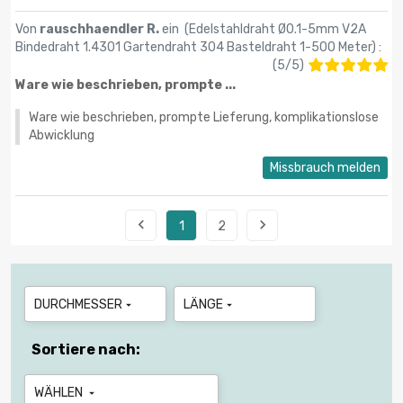
Von
rauschhaendler R.
ein (
Edelstahldraht Ø0.1-5mm V2A
Bindedraht 1.4301 Gartendraht 304 Basteldraht 1-500 Meter
) :
(
5
/
5
)
Ware wie beschrieben, prompte ...
Ware wie beschrieben, prompte Lieferung, komplikationslose
Abwicklung
Missbrauch melden


1
2
DURCHMESSER
LÄNGE


Sortiere nach:
WÄHLEN
