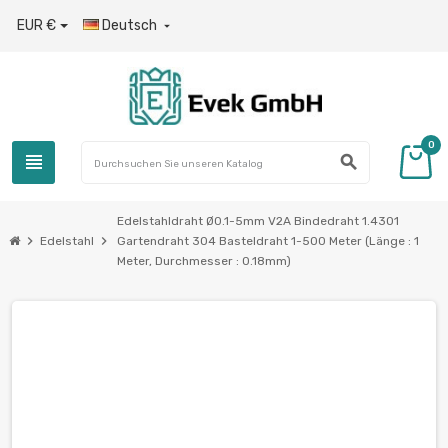
EUR €
Deutsch

0
view_headline
search
Edelstahldraht Ø0.1-5mm V2A Bindedraht 1.4301
chevron_right
chevron_right
Edelstahl
Gartendraht 304 Basteldraht 1-500 Meter (Länge : 1
Meter, Durchmesser : 0.18mm)