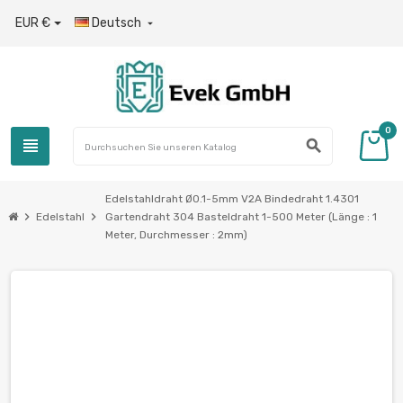
EUR €
Deutsch

0
view_headline
search
Edelstahldraht Ø0.1-5mm V2A Bindedraht 1.4301
chevron_right
chevron_right
Edelstahl
Gartendraht 304 Basteldraht 1-500 Meter (Länge : 1
Meter, Durchmesser : 2mm)