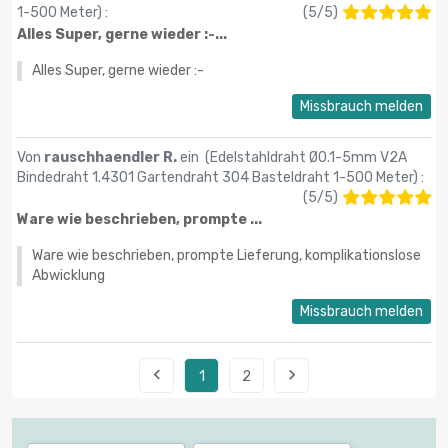
1-500 Meter
) :
(
5
/
5
)
Alles Super, gerne wieder :-...
Alles Super, gerne wieder :-
Missbrauch melden
Von
rauschhaendler R.
ein (
Edelstahldraht Ø0.1-5mm V2A
Bindedraht 1.4301 Gartendraht 304 Basteldraht 1-500 Meter
) :
(
5
/
5
)
Ware wie beschrieben, prompte ...
Ware wie beschrieben, prompte Lieferung, komplikationslose
Abwicklung
Missbrauch melden


1
2