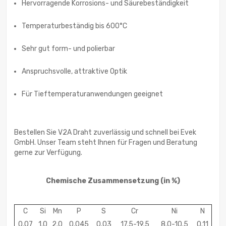
Hervorragende Korrosions- und Säurebeständigkeit
Temperaturbeständig bis 600°C
Sehr gut form- und polierbar
Anspruchsvolle, attraktive Optik
Für Tieftemperaturanwendungen geeignet
Bestellen Sie V2A Draht zuverlässig und schnell bei Evek
GmbH. Unser Team steht Ihnen für Fragen und Beratung
gerne zur Verfügung.
Chemische Zusammensetzung (in %)
C
Si
Mn
P
S
Cr
Ni
N
0.07
1.0
2.0
0.045
0.03
17.5-19.5
8.0-10.5
0.11