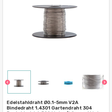
chevron_left
chevron_right
Edelstahldraht Ø0.1-5mm V2A
Bindedraht 1.4301 Gartendraht 304