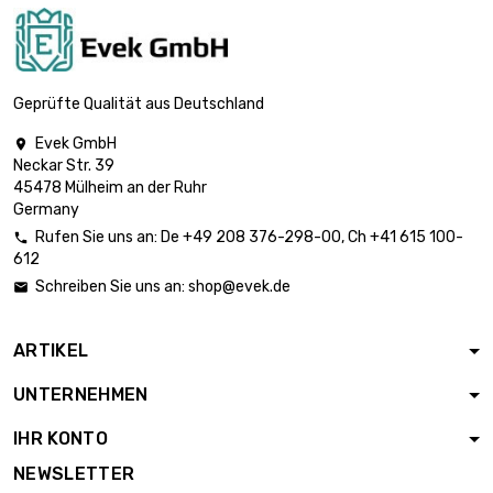
Länge : 500 Meter

77,16 €
Durchmesser : 0.1mm
Geprüfte Qualität aus Deutschland
Evek GmbH

Neckar Str. 39
Länge : 1 Meter

5,90 €
45478 Mülheim an der Ruhr
Durchmesser : 0.12mm
Germany
Rufen Sie uns an:
De
+49 208 376-298-00
, Ch
+41 615 100-

612
Länge : 2 Meter

5,90 €
Schreiben Sie uns an:
shop@evek.de

Durchmesser : 0.12mm
ARTIKEL
Länge : 5 Meter

5,90 €
UNTERNEHMEN
Durchmesser : 0.12mm
IHR KONTO
NEWSLETTER
Länge : 10 Meter

5,90 €