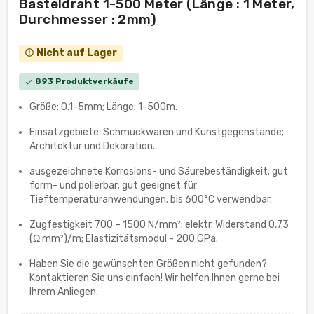
Basteldraht 1-500 Meter (Länge : 1 Meter,
Durchmesser : 2mm)
Nicht auf Lager
error_outline
893 Produktverkäufe
check
Größe: 0.1-5mm; Länge: 1-500m.
Einsatzgebiete: Schmuckwaren und Kunstgegenstände;
Architektur und Dekoration.
ausgezeichnete Korrosions- und Säurebeständigkeit; gut
form- und polierbar; gut geeignet für
Tieftemperaturanwendungen; bis 600°C verwendbar.
Zugfestigkeit 700 – 1500 N/mm²; elektr. Widerstand 0,73
(Ω mm²)/m; Elastizitätsmodul - 200 GPa.
Haben Sie die gewünschten Größen nicht gefunden?
Kontaktieren Sie uns einfach! Wir helfen Ihnen gerne bei
Ihrem Anliegen.