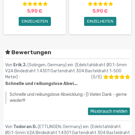
5,90 €
5,90 €
EINZELHEITEN
EINZELHEITEN
Bewertungen
Von
Erik J.
(Solingen, Germany) ein (
Edelstahldraht Ø0.1-5mm
V2A Bindedraht 1.4301 Gartendraht 304 Basteldraht 1-500
Meter
) :
(
5
/
5
)
Schnelle und reibungslose Abwi...
Schnelle und reibungslose Abwicklung:-)) Vielen Dank - gerne
wieder!!!
Missbrauch melden
Von
Todoran D.
(ETTLINGEN, Germany) ein (
Edelstahldraht
Ø0.1-5mm V2A Bindedraht 1.4301 Gartendraht 304 Basteldraht