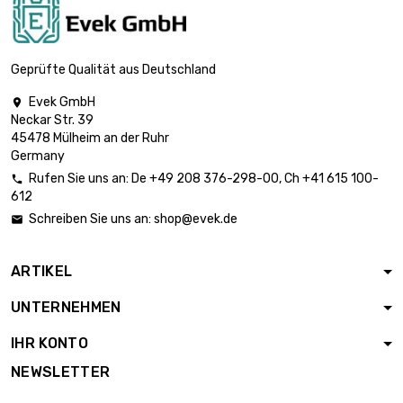
0.2mm (≈1/64
inch)
Länge : 1 000
Geprüfte Qualität aus Deutschland
Meter

Durchmesser :
3.168,73 €
Evek GmbH

0.25mm (0.0098
Neckar Str. 39
inch)
45478 Mülheim an der Ruhr
Germany
Länge : 1 000
Meter
Rufen Sie uns an:
De
+49 208 376-298-00
, Ch
+41 615 100-


Durchmesser :
1.844,26 €
612
0.3mm (0.0118
Schreiben Sie uns an:
shop@evek.de

inch)
Länge : 500 Meter
ARTIKEL
Durchmesser :

3.277,74 €
0.4mm (0.0157
UNTERNEHMEN
inch)
IHR KONTO
Länge : 500 Meter
Durchmesser :

2.588,61 €
NEWSLETTER
0.5mm (≈1/16
inch)