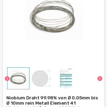
chevron_left
chevron_right
Niobium Draht 99.98% von Ø 0.05mm bis
Ø 10mm rein Metall Element 41