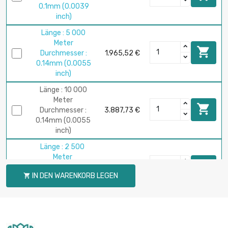
0.1mm (0.0039
inch)
Länge : 5 000
Meter

Durchmesser :
1.965,52 €
0.14mm (0.0055
inch)
Länge : 10 000
Meter

Durchmesser :
3.887,73 €
0.14mm (0.0055
inch)
Länge : 2 500
Meter

Durchmesser :
2.248,39 €
IN DEN WARENKORB LEGEN

0.15mm (0.0059
inch)
Länge : 2 500
Meter

Durchmesser :
2.024,67 €