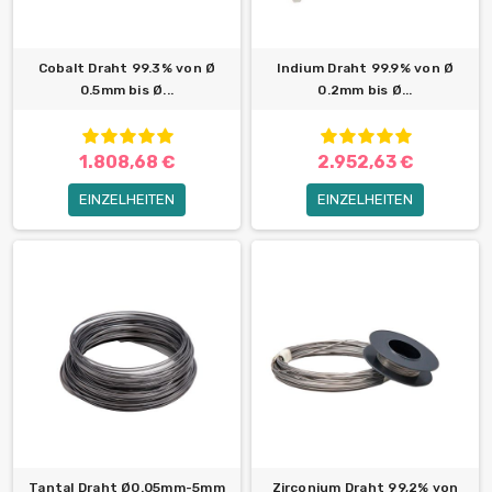
Cobalt Draht 99.3% von Ø
Indium Draht 99.9% von Ø
0.5mm bis Ø...
0.2mm bis Ø...
1.808,68 €
2.952,63 €
EINZELHEITEN
EINZELHEITEN
Tantal Draht Ø0.05mm-5mm
Zirconium Draht 99,2% von