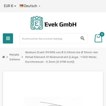
EUR €
Deutsch

0
view_headline
search
Niobium Draht 99.98% von Ø 0.05mm bis Ø 10mm rein
Metalle
chevron_right
chevron_right
Metall Element 41 Niobiumdraht (Länge : 1 000 Meter,
Seltene
Durchmesser : 0.3mm (0.0118 inch))