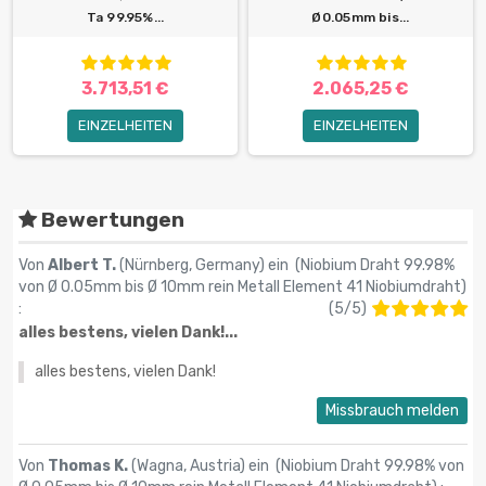
Ta 99.95%...
Ø0.05mm bis...
3.713,51 €
2.065,25 €
EINZELHEITEN
EINZELHEITEN
Bewertungen
Von
Albert T.
(Nürnberg, Germany) ein (
Niobium Draht 99.98%
von Ø 0.05mm bis Ø 10mm rein Metall Element 41 Niobiumdraht
)
:
(
5
/
5
)
alles bestens, vielen Dank!...
alles bestens, vielen Dank!
Missbrauch melden
Von
Thomas K.
(Wagna, Austria) ein (
Niobium Draht 99.98% von