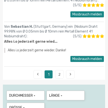
Ø 0.05mm bis Ø 10mm rein Metall Element 41 Niobiumdraht
) :
(
5
/
5
)
Missbrauch melden
Von
Sebastian H.
(Stuttgart, Germany) ein (
Niobium Draht
99.98% von Ø 0.05mm bis Ø 10mm rein Metall Element 41
Niobiumdraht
) :
(
5
/
5
)
Alles i.o jederzeit gerne wied...
Alles i.o jederzeit gerne wieder. Danke!
Missbrauch melden


1
2
DURCHMESSER
LÄNGE


GRÖSSE
