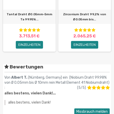
Tantal Draht Ø0.05mm-5mm
Zirconium Draht 99,2% von
Ta 99.95%...
Ø0.05mm bis...
3.713,51 €
2.065,25 €
EINZELHEITEN
EINZELHEITEN
Bewertungen
Von
Albert T.
(Nürnberg, Germany) ein (
Niobium Draht 99.98%
von Ø 0.05mm bis Ø 10mm rein Metall Element 41 Niobiumdraht
)
:
(
5
/
5
)
alles bestens, vielen Dank!...
alles bestens, vielen Dank!
Missbrauch melden