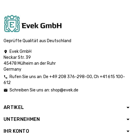
Länge : 2 500
Meter

Durchmesser :
2.024,67 €
0.2mm (≈1/64
inch)
Länge : 1 000
Geprüfte Qualität aus Deutschland
Meter

Durchmesser :
3.168,73 €
Evek GmbH

0.25mm (0.0098
Neckar Str. 39
inch)
45478 Mülheim an der Ruhr
Germany
Länge : 1 000
Meter
Rufen Sie uns an:
De
+49 208 376-298-00
, Ch
+41 615 100-


Durchmesser :
1.844,26 €
612
0.3mm (0.0118
Schreiben Sie uns an:
shop@evek.de

inch)
Länge : 500 Meter
ARTIKEL
Durchmesser :

3.277,74 €
0.4mm (0.0157
UNTERNEHMEN
inch)
IHR KONTO
Länge : 500 Meter