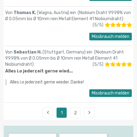
Von
Thomas K.
(Wagna, Austria) ein (
Niobium Draht 99.98% von
Ø 0.05mm bis Ø 10mm rein Metall Element 41 Niobiumdraht
) :
(
5
/
5
)
Missbrauch melden
Von
Sebastian H.
(Stuttgart, Germany) ein (
Niobium Draht
99.98% von Ø 0.05mm bis Ø 10mm rein Metall Element 41
Niobiumdraht
) :
(
5
/
5
)
Alles i.o jederzeit gerne wied...
Alles i.o jederzeit gerne wieder. Danke!
Missbrauch melden


1
2