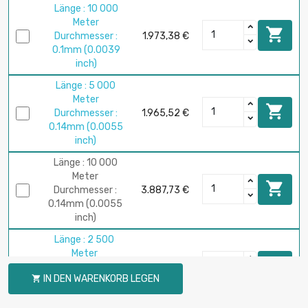
Länge : 10 000
Meter

Durchmesser :
1.973,38 €
0.1mm (0.0039
inch)
Länge : 5 000
Meter

Durchmesser :
1.965,52 €
0.14mm (0.0055
inch)
Länge : 10 000
Meter

Durchmesser :
3.887,73 €
0.14mm (0.0055
inch)
Länge : 2 500
Meter

Durchmesser :
2.248,39 €
IN DEN WARENKORB LEGEN

0.15mm (0.0059
inch)