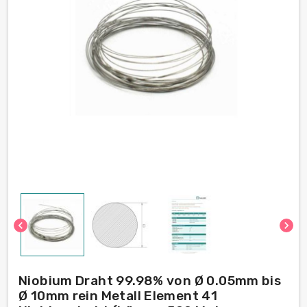
chevron_left
chevron_right
Niobium Draht 99.98% von Ø 0.05mm bis
Ø 10mm rein Metall Element 41