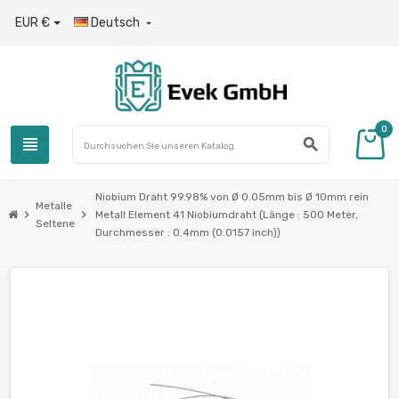
EUR €
Deutsch

0
view_headline
search
Niobium Draht 99.98% von Ø 0.05mm bis Ø 10mm rein
Metalle
chevron_right
chevron_right
Metall Element 41 Niobiumdraht (Länge : 500 Meter,
Seltene
Durchmesser : 0.4mm (0.0157 inch))