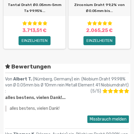
Tantal Draht Ø0.05mm-5mm
Zirconium Draht 99,2% von
Ta 99.95%...
Ø0.05mm bis...
3.713,51 €
2.065,25 €
EINZELHEITEN
EINZELHEITEN
Bewertungen
Von
Albert T.
(Nürnberg, Germany) ein (
Niobium Draht 99.98%
von Ø 0.05mm bis Ø 10mm rein Metall Element 41 Niobiumdraht
)
:
(
5
/
5
)
alles bestens, vielen Dank!...
alles bestens, vielen Dank!
Missbrauch melden