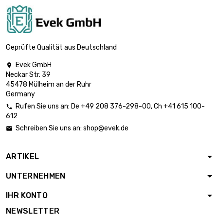

Durchmesser :
2.024,67 €
0.2mm (≈1/64
inch)
Länge : 1 000
Geprüfte Qualität aus Deutschland
Meter

Durchmesser :
3.168,73 €
Evek GmbH

0.25mm (0.0098
Neckar Str. 39
inch)
45478 Mülheim an der Ruhr
Germany
Länge : 1 000
Meter
Rufen Sie uns an:
De
+49 208 376-298-00
, Ch
+41 615 100-


Durchmesser :
1.844,26 €
612
0.3mm (0.0118
Schreiben Sie uns an:
shop@evek.de

inch)
Länge : 500 Meter
ARTIKEL
Durchmesser :

3.277,74 €
0.4mm (0.0157
UNTERNEHMEN
inch)
IHR KONTO
Länge : 500 Meter
Durchmesser :

2.588,61 €
NEWSLETTER
0.5mm (≈1/16