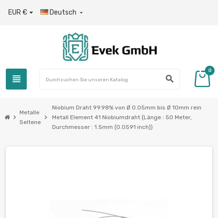
EUR €
Deutsch

0
view_headline
search
Niobium Draht 99.98% von Ø 0.05mm bis Ø 10mm rein
Metalle
chevron_right
chevron_right
Metall Element 41 Niobiumdraht (Länge : 50 Meter,
Seltene
Durchmesser : 1.5mm (0.0591 inch))