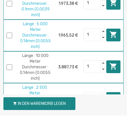

Durchmesser :
1.973,38 €
0.1mm (0.0039
inch)
Länge : 5 000
Meter

Durchmesser :
1.965,52 €
0.14mm (0.0055
inch)
Länge : 10 000
Meter

Durchmesser :
3.887,73 €
0.14mm (0.0055
inch)
Länge : 2 500
Meter

Durchmesser :
2.248,39 €
IN DEN WARENKORB LEGEN

0.15mm (0.0059
inch)
Länge : 2 500
Meter