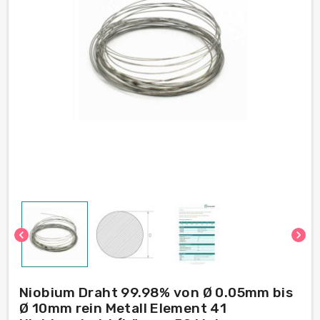
chevron_left
chevron_right
Niobium Draht 99.98% von Ø 0.05mm bis
Ø 10mm rein Metall Element 41