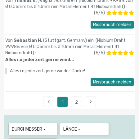
Von
Thomas K.
(Wagna, Austria) ein (
Niobium Draht 99.98% von
Ø 0.05mm bis Ø 10mm rein Metall Element 41 Niobiumdraht
) :
(
5
/
5
)
Missbrauch melden
Von
Sebastian H.
(Stuttgart, Germany) ein (
Niobium Draht
99.98% von Ø 0.05mm bis Ø 10mm rein Metall Element 41
Niobiumdraht
) :
(
5
/
5
)
Alles i.o jederzeit gerne wied...
Alles i.o jederzeit gerne wieder. Danke!
Missbrauch melden


1
2
DURCHMESSER
LÄNGE

