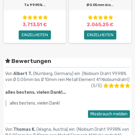
Ta 99.95%...
Ø0.05mm bis...
3.713,51 €
2.065,25 €
EINZELHEITEN
EINZELHEITEN
Bewertungen
Von
Albert T.
(Nürnberg, Germany) ein (
Niobium Draht 99.98%
von Ø 0.05mm bis Ø 10mm rein Metall Element 41 Niobiumdraht
)
:
(
5
/
5
)
alles bestens, vielen Dank!...
alles bestens, vielen Dank!
Missbrauch melden
Von
Thomas K.
(Wagna, Austria) ein (
Niobium Draht 99.98% von