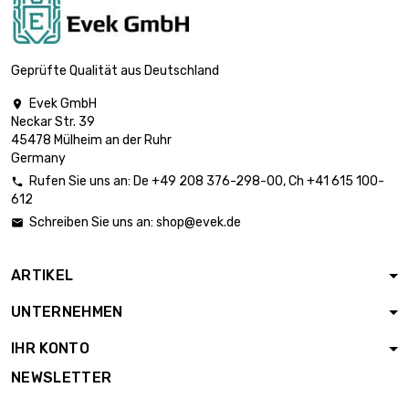
0.2mm (≈1/64
inch)
Länge : 1 000
Geprüfte Qualität aus Deutschland
Meter

Durchmesser :
3.168,73 €
Evek GmbH

0.25mm (0.0098
Neckar Str. 39
inch)
45478 Mülheim an der Ruhr
Germany
Länge : 1 000
Meter
Rufen Sie uns an:
De
+49 208 376-298-00
, Ch
+41 615 100-


Durchmesser :
1.844,26 €
612
0.3mm (0.0118
Schreiben Sie uns an:
shop@evek.de

inch)
Länge : 500 Meter
ARTIKEL
Durchmesser :

3.277,74 €
0.4mm (0.0157
UNTERNEHMEN
inch)
IHR KONTO
Länge : 500 Meter
Durchmesser :

2.588,61 €
NEWSLETTER
0.5mm (≈1/16
inch)