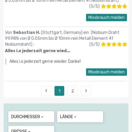
Ø 0.05mm bis Ø 10mm rein Metall Element 41 Niobiumdraht
) :
(
5
/
5
)
Missbrauch melden
Von
Sebastian H.
(Stuttgart, Germany) ein (
Niobium Draht
99.98% von Ø 0.05mm bis Ø 10mm rein Metall Element 41
Niobiumdraht
) :
(
5
/
5
)
Alles i.o jederzeit gerne wied...
Alles i.o jederzeit gerne wieder. Danke!
Missbrauch melden


1
2
DURCHMESSER
LÄNGE


GRÖSSE
