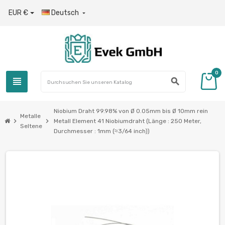
EUR €
Deutsch

0
view_headline
search
Niobium Draht 99.98% von Ø 0.05mm bis Ø 10mm rein
Metalle
chevron_right
chevron_right
Metall Element 41 Niobiumdraht (Länge : 250 Meter,
Seltene
Durchmesser : 1mm (≈3/64 inch))