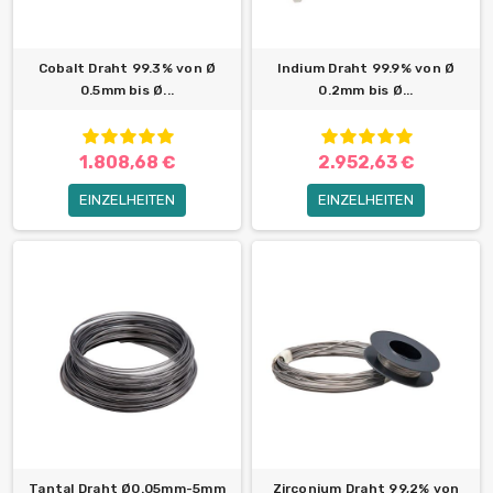
Cobalt Draht 99.3% von Ø
Indium Draht 99.9% von Ø
0.5mm bis Ø...
0.2mm bis Ø...
1.808,68 €
2.952,63 €
EINZELHEITEN
EINZELHEITEN
Tantal Draht Ø0.05mm-5mm
Zirconium Draht 99,2% von