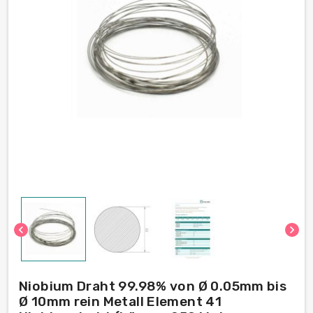
chevron_left
chevron_right
Niobium Draht 99.98% von Ø 0.05mm bis
Ø 10mm rein Metall Element 41