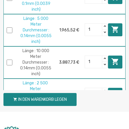
0.1mm (0.0039
inch)
Länge : 5 000
Meter

Durchmesser :
1.965,52 €
0.14mm (0.0055
inch)
Länge : 10 000
Meter

Durchmesser :
3.887,73 €
0.14mm (0.0055
inch)
Länge : 2 500
Meter

Durchmesser :
2.248,39 €
IN DEN WARENKORB LEGEN

0.15mm (0.0059
inch)
Länge : 2 500
Meter

Durchmesser :
2.024,67 €