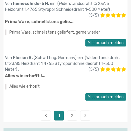
Von
heineschrde-5 H.
ein (
Widerstandsdraht Cr23Al5
Heizdraht 1.4765 Styropor Schneidedraht 1-500 Meter
) :
(
5
/
5
)
Prima Ware, schnellstens gelie...
Prima Ware, schnellstens geliefert, gerne wieder
Missbrauch melden
Von
Florian B.
(Schwifting, Germany) ein (
Widerstandsdraht
Cr23Al5 Heizdraht 1.4765 Styropor Schneidedraht 1-500
Meter
) :
(
5
/
5
)
Alles wie erhofft !...
Alles wie erhofft !
Missbrauch melden


1
2