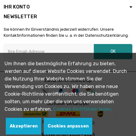
5mm (≈13/64
IHR KONTO
inch)
NEWSLETTER
Länge : 1 Meter x
50 st/pc

Sie können Ihr Einverständnis jederzeit widerrufen. Unsere
Durchmesser :
2.620,38 €
Kontaktinformationen finden Sie u. a. in der Datenschutzerklärung.
6mm (≈15/64
inch)
OK
Länge : 1 Meter x
50 st/pc

2.935,02 €
Um Ihnen die bestmögliche Erfahrung zu bieten,
Durchmesser :
6.35mm (1/4 inch)
werden auf dieser Website Cookies verwendet. Durch
die Nutzung Ihrer Website stimmen Sie der
Länge : 1 Meter x
Zahlarten im Onlineshop
Verwendung von Cookies zu. Wir haben eine neue
25 st/pc

2.329,19 €
Durchmesser :
Cookie-Richtlinie veröffentlicht, die Sie benötigen
8mm (≈5/16 inch)
sollten, um mehr über die von uns verwendeten
Schneller Versand per
Länge : 1 Meter x
Cookies zu erfahren.
Cookies-Richtlinien lesen.
25 st/pc

Durchmesser :
3.301,89 €
Akzeptieren
Cookies anpassen
9.525mm (3/8
inch)
© Evek GmbH 2008 - 2026