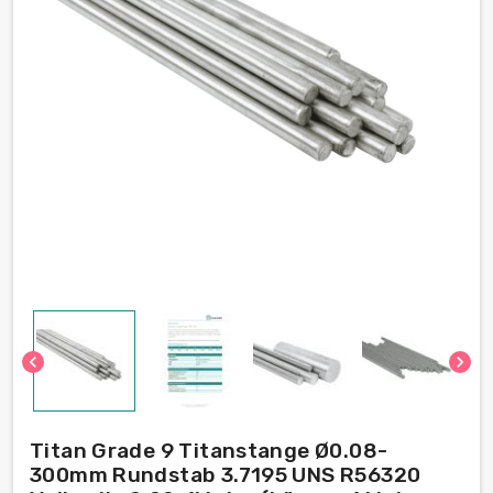
chevron_left
chevron_right
Titan Grade 9 Titanstange Ø0.08-
300mm Rundstab 3.7195 UNS R56320