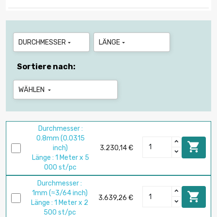
DURCHMESSER
LÄNGE


Sortiere nach:
WÄHLEN

Durchmesser :
0.8mm (0.0315

inch)
3.230,14 €
Länge : 1 Meter x 5
000 st/pc
Durchmesser :
1mm (≈3/64 inch)

3.639,26 €
Länge : 1 Meter x 2
500 st/pc