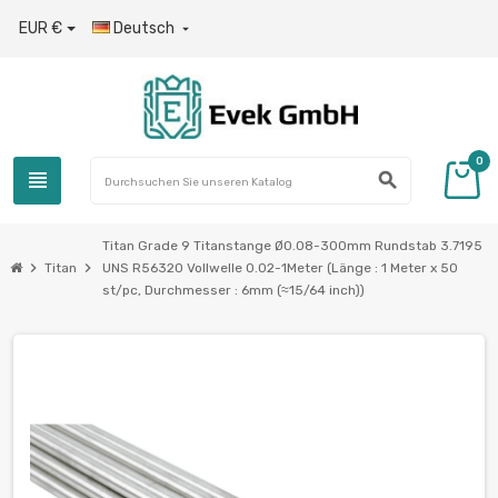
EUR €
Deutsch

0
view_headline
search
Titan Grade 9 Titanstange Ø0.08-300mm Rundstab 3.7195
chevron_right
chevron_right
Titan
UNS R56320 Vollwelle 0.02-1Meter (Länge : 1 Meter x 50
st/pc, Durchmesser : 6mm (≈15/64 inch))