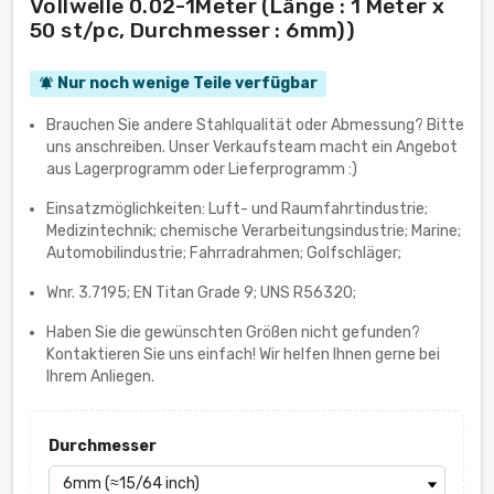
Vollwelle 0.02-1Meter (Länge : 1 Meter x
50 st/pc, Durchmesser : 6mm))
Nur noch wenige Teile verfügbar
notifications_active
Brauchen Sie andere Stahlqualität oder Abmessung? Bitte
uns anschreiben. Unser Verkaufsteam macht ein Angebot
aus Lagerprogramm oder Lieferprogramm :)
Einsatzmöglichkeiten: Luft- und Raumfahrtindustrie;
Medizintechnik; chemische Verarbeitungsindustrie; Marine;
Automobilindustrie; Fahrradrahmen; Golfschläger;
Wnr. 3.7195; EN Titan Grade 9; UNS R56320;
Haben Sie die gewünschten Größen nicht gefunden?
Kontaktieren Sie uns einfach! Wir helfen Ihnen gerne bei
Ihrem Anliegen.
Durchmesser