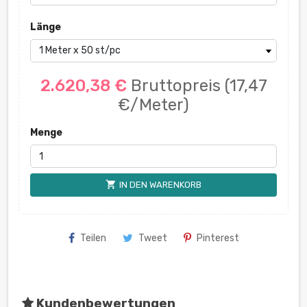
Länge
2.620,38 €
Bruttopreis
(17,47
€/Meter)
Menge
shopping_cart
IN DEN WARENKORB
Teilen
Tweet
Pinterest
Kundenbewertungen