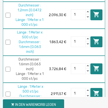
Durchmesser :
1.2mm (0.0472

inch)
2.096,30 €
Länge : 1 Meter x 1
000 st/pc
Länge : 1 Meter x
500 st/pc

Durchmesser :
1.863,42 €
1.6mm (0.063
inch)
Durchmesser :
1.6mm (0.063

inch)
3.726,84 €
Länge : 1 Meter x 1
000 st/pc
Länge : 1 Meter x
500 st/pc

2.911,57 €
Durchmesser :
2mm (0.0787 inch)
IN DEN WARENKORB LEGEN
