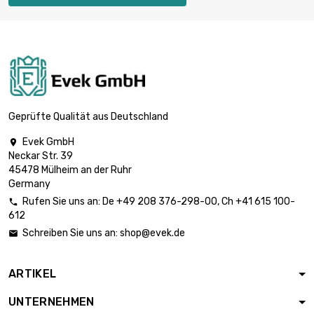
Länge : 1 Meter x
250 st/pc

3.275,48 €
Durchmesser :
3mm (0.1181 inch)
Länge : 1 Meter x
250 st/pc

Durchmesser :
3.668,77 €
3.175mm (≈1/8
Geprüfte Qualität aus Deutschland
inch)
Evek GmbH

Länge : 1 Meter x
Neckar Str. 39
100 st/pc

2.329,19 €
45478 Mülheim an der Ruhr
Durchmesser :
Germany
4mm (≈5/32 inch)
Rufen Sie uns an:
De
+49 208 376-298-00
, Ch
+41 615 100-

Länge : 1 Meter x 50
612
st/pc

1.819,75 €
Schreiben Sie uns an:
shop@evek.de

Durchmesser :
5mm (≈13/64 inch)
ARTIKEL
Länge : 1 Meter x
100 st/pc

UNTERNEHMEN
Durchmesser :
3.639,38 €