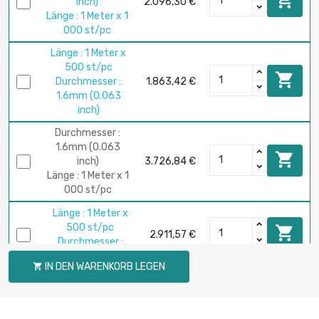

inch)
2.096,30 €
Länge : 1 Meter x 1
000 st/pc
Länge : 1 Meter x
500 st/pc

Durchmesser :
1.863,42 €
1.6mm (0.063
inch)
Durchmesser :
1.6mm (0.063

inch)
3.726,84 €
Länge : 1 Meter x 1
000 st/pc
Länge : 1 Meter x
500 st/pc

2.911,57 €
Durchmesser :
2mm (0.0787 inch)
IN DEN WARENKORB LEGEN

Länge : 1 Meter x
250 st/pc

3.275,48 €
Durchmesser :