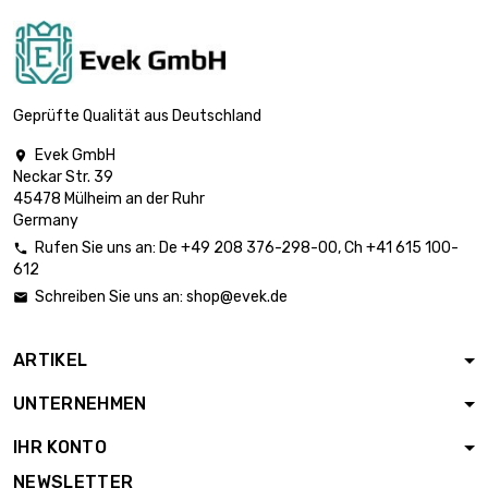
3mm (0.1181 inch)
Länge : 1 Meter x
250 st/pc

Durchmesser :
3.668,77 €
3.175mm (≈1/8
Geprüfte Qualität aus Deutschland
inch)
Evek GmbH

Länge : 1 Meter x
Neckar Str. 39
100 st/pc

2.329,19 €
45478 Mülheim an der Ruhr
Durchmesser :
Germany
4mm (≈5/32 inch)
Rufen Sie uns an:
De
+49 208 376-298-00
, Ch
+41 615 100-

Länge : 1 Meter x 50
612
st/pc

1.819,75 €
Schreiben Sie uns an:
shop@evek.de

Durchmesser :
5mm (≈13/64 inch)
ARTIKEL
Länge : 1 Meter x
100 st/pc

UNTERNEHMEN
Durchmesser :
3.639,38 €
5mm (≈13/64
IHR KONTO
inch)
NEWSLETTER
Länge : 1 Meter x