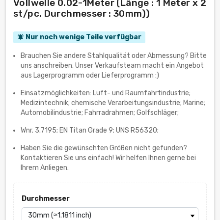
Vollwelle 0.02-1Meter (Länge : 1 Meter x 2
st/pc, Durchmesser : 30mm))
Nur noch wenige Teile verfügbar
notifications_active
Brauchen Sie andere Stahlqualität oder Abmessung? Bitte
uns anschreiben. Unser Verkaufsteam macht ein Angebot
aus Lagerprogramm oder Lieferprogramm :)
Einsatzmöglichkeiten: Luft- und Raumfahrtindustrie;
Medizintechnik; chemische Verarbeitungsindustrie; Marine;
Automobilindustrie; Fahrradrahmen; Golfschläger;
Wnr. 3.7195; EN Titan Grade 9; UNS R56320;
Haben Sie die gewünschten Größen nicht gefunden?
Kontaktieren Sie uns einfach! Wir helfen Ihnen gerne bei
Ihrem Anliegen.
Durchmesser