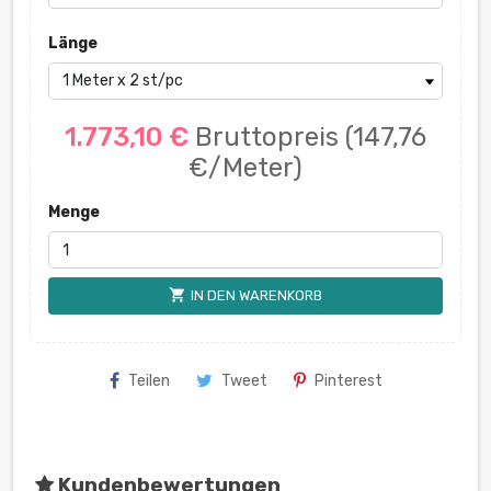
Länge
1.773,10 €
Bruttopreis
(147,76
€/Meter)
Menge
shopping_cart
IN DEN WARENKORB
Teilen
Tweet
Pinterest
Kundenbewertungen