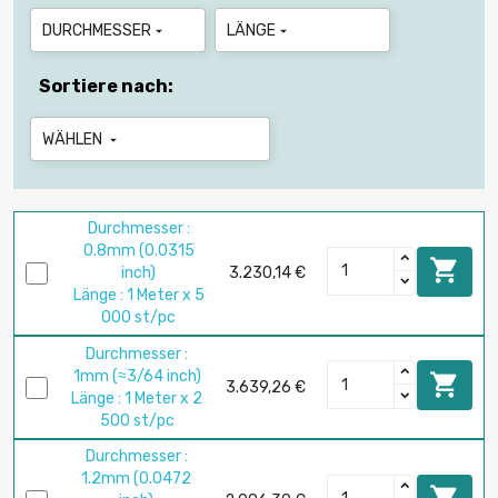
DURCHMESSER
LÄNGE


Sortiere nach:
WÄHLEN

Durchmesser :
0.8mm (0.0315

inch)
3.230,14 €
Länge : 1 Meter x 5
000 st/pc
Durchmesser :
1mm (≈3/64 inch)

3.639,26 €
Länge : 1 Meter x 2
500 st/pc
Durchmesser :
1.2mm (0.0472