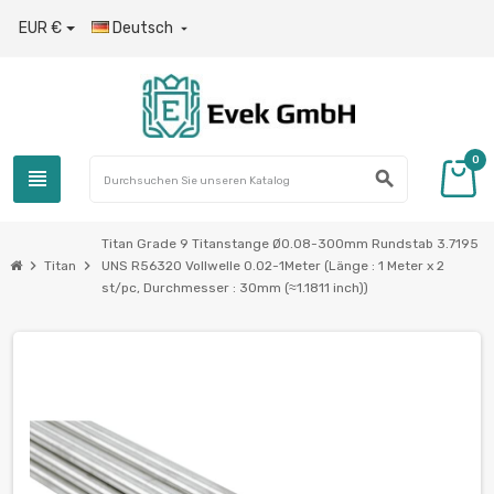
EUR €
Deutsch

0
view_headline
search
Titan Grade 9 Titanstange Ø0.08-300mm Rundstab 3.7195
chevron_right
chevron_right
Titan
UNS R56320 Vollwelle 0.02-1Meter (Länge : 1 Meter x 2
st/pc, Durchmesser : 30mm (≈1.1811 inch))