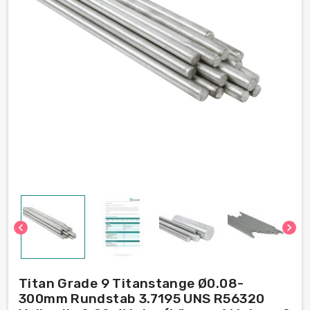
chevron_left
chevron_right
Titan Grade 9 Titanstange Ø0.08-
300mm Rundstab 3.7195 UNS R56320