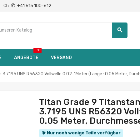
✆
Ch
+41 615 100-612
search
HOT
E
ANGEBOTE
VERSAND
.7195 UNS R56320 Vollwelle 0.02-1Meter (Länge : 0.05 Meter, Durc
Titan Grade 9 Titanst
3.7195 UNS R56320 Voll
0.05 Meter, Durchmess
Nur noch wenige Teile verfügbar
notifications_active