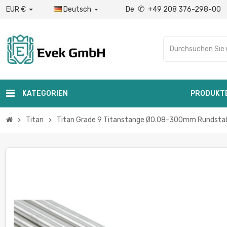
✆
EUR €
Deutsch
De
+49 208 376-298-00

KATEGORIEN
PRODUKT
Titan
Titan Grade 9 Titanstange Ø0.08-300mm Rundstab 3
chevron_right
chevron_right