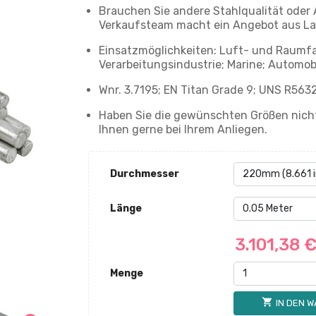
Brauchen Sie andere Stahlqualität oder
Verkaufsteam macht ein Angebot aus La
Einsatzmöglichkeiten: Luft- und Raumfa
Verarbeitungsindustrie; Marine; Automob
Wnr. 3.7195; EN Titan Grade 9; UNS R563
Haben Sie die gewünschten Größen nicht
Ihnen gerne bei Ihrem Anliegen.
Durchmesser
Länge
3.101,38 
Menge
shopping_cart
IN DEN 