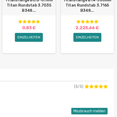
Titanstange Ø0.8-87mm
Titanstange Ø14-300mm
Titan Rundstab 3.7035
Titan Rundstab 3.7165
B348...
B348...
0,83 €
2.225,66 €
EINZELHEITEN
EINZELHEITEN
(
5
/
5
)
Missbrauch melden