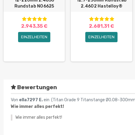
12-220mm 2.4856
12.7-230mm Rundstab
Rundstab N06625
2.4602 Hastelloy®
2.943,35 €
2.681,31 €
EINZELHEITEN
EINZELHEITEN
Bewertungen
Von
ella7297 E.
ein (
Titan Grade 9 Titanstange Ø0.08-300mm 
Wie immer alles perfekt!
Wie immer alles perfekt!