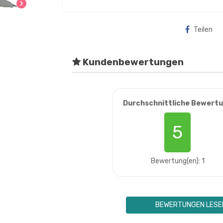
chevron_right
Teilen
Kundenbewertungen
Durchschnittliche Bewert
5
Bewertung(en): 1
BEWERTUNGEN LESE