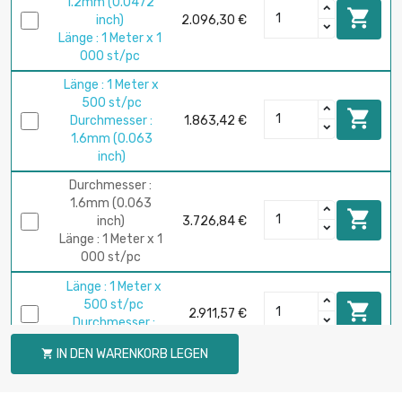
1.2mm (0.0472

inch)
2.096,30 €
Länge : 1 Meter x 1
000 st/pc
Länge : 1 Meter x
500 st/pc

Durchmesser :
1.863,42 €
1.6mm (0.063
inch)
Durchmesser :
1.6mm (0.063

inch)
3.726,84 €
Länge : 1 Meter x 1
000 st/pc
Länge : 1 Meter x
500 st/pc

2.911,57 €
Durchmesser :
2mm (0.0787 inch)
IN DEN WARENKORB LEGEN

Länge : 1 Meter x
250 st/pc

3.275,48 €