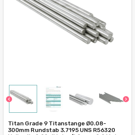
chevron_left
chevron_right
Titan Grade 9 Titanstange Ø0.08-
300mm Rundstab 3.7195 UNS R56320