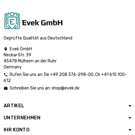
Durchmesser :
3mm (0.1181 inch)
Länge : 1 Meter x
250 st/pc

Durchmesser :
3.668,77 €
3.175mm (≈1/8
Geprüfte Qualität aus Deutschland
inch)
Evek GmbH

Länge : 1 Meter x
Neckar Str. 39
100 st/pc

2.329,19 €
45478 Mülheim an der Ruhr
Durchmesser :
Germany
4mm (≈5/32 inch)
Rufen Sie uns an:
De
+49 208 376-298-00
, Ch
+41 615 100-

Länge : 1 Meter x 50
612
st/pc

1.819,75 €
Schreiben Sie uns an:
shop@evek.de

Durchmesser :
5mm (≈13/64 inch)
ARTIKEL
Länge : 1 Meter x
100 st/pc

UNTERNEHMEN
Durchmesser :
3.639,38 €
5mm (≈13/64
IHR KONTO
inch)