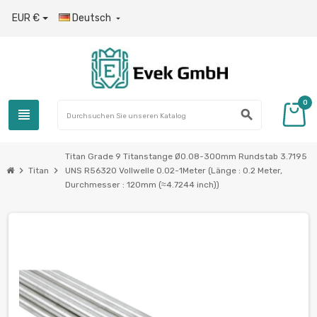
EUR €
Deutsch

0
view_headline
search
Titan Grade 9 Titanstange Ø0.08-300mm Rundstab 3.7195
chevron_right
chevron_right
Titan
UNS R56320 Vollwelle 0.02-1Meter (Länge : 0.2 Meter,
Durchmesser : 120mm (≈4.7244 inch))