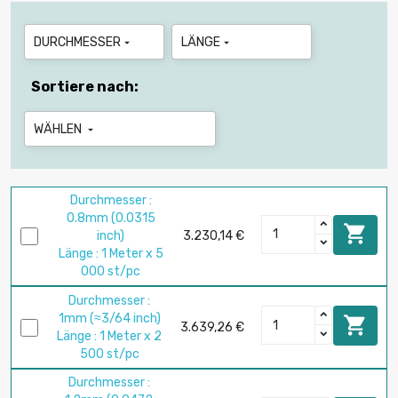
DURCHMESSER
LÄNGE


Sortiere nach:
WÄHLEN

Durchmesser :
0.8mm (0.0315

inch)
3.230,14 €
Länge : 1 Meter x 5
000 st/pc
Durchmesser :
1mm (≈3/64 inch)

3.639,26 €
Länge : 1 Meter x 2
500 st/pc
Durchmesser :