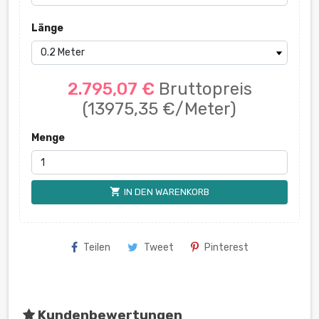
Länge
2.795,07 €
Bruttopreis
(13975,35 €/Meter)
Menge
shopping_cart
IN DEN WARENKORB
Teilen
Tweet
Pinterest
Kundenbewertungen