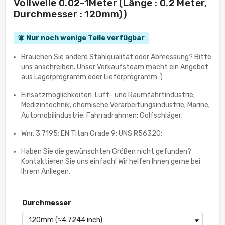
Vollwelle 0.02-1Meter (Länge : 0.2 Meter,
Durchmesser : 120mm))
Nur noch wenige Teile verfügbar
notifications_active
Brauchen Sie andere Stahlqualität oder Abmessung? Bitte
uns anschreiben. Unser Verkaufsteam macht ein Angebot
aus Lagerprogramm oder Lieferprogramm :)
Einsatzmöglichkeiten: Luft- und Raumfahrtindustrie;
Medizintechnik; chemische Verarbeitungsindustrie; Marine;
Automobilindustrie; Fahrradrahmen; Golfschläger;
Wnr. 3.7195; EN Titan Grade 9; UNS R56320;
Haben Sie die gewünschten Größen nicht gefunden?
Kontaktieren Sie uns einfach! Wir helfen Ihnen gerne bei
Ihrem Anliegen.
Durchmesser