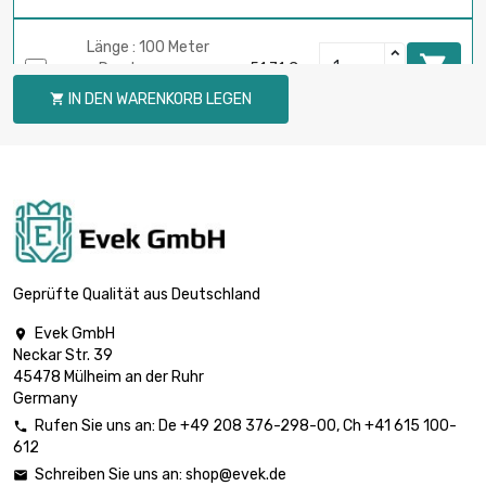
Länge : 100 Meter

Durchmesser :
51,71 €
0.05mm
IN DEN WARENKORB LEGEN

Länge : 250 Meter

Durchmesser :
129,31 €
0.05mm
Länge : 500 Meter

Durchmesser :
258,60 €
0.05mm
Geprüfte Qualität aus Deutschland
Evek GmbH

Neckar Str. 39
Länge : 1 Meter

5,90 €
45478 Mülheim an der Ruhr
Durchmesser : 0.1mm
Germany
Rufen Sie uns an:
De
+49 208 376-298-00
, Ch
+41 615 100-

612
Länge : 2 Meter

5,90 €
Schreiben Sie uns an:
shop@evek.de

Durchmesser : 0.1mm