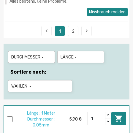
Alles bestens. Keine Probleme.
Missbrauch melden


1
2
DURCHMESSER
LÄNGE


Sortiere nach:
WÄHLEN

Länge : 1 Meter

Durchmesser :
5,90 €
0.05mm