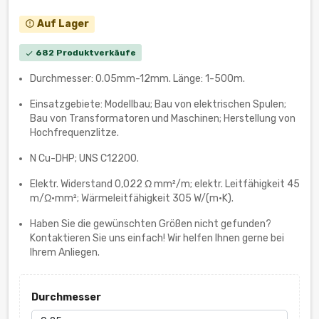
Auf Lager
error_outline
682 Produktverkäufe
check
Durchmesser: 0.05mm-12mm. Länge: 1-500m.
Einsatzgebiete: Modellbau; Bau von elektrischen Spulen;
Bau von Transformatoren und Maschinen; Herstellung von
Hochfrequenzlitze.
N Cu-DHP; UNS C12200.
Elektr. Widerstand 0,022 Ω mm²/m; elektr. Leitfähigkeit 45
m/Ω•mm²; Wärmeleitfähigkeit 305 W/(m·K).
Haben Sie die gewünschten Größen nicht gefunden?
Kontaktieren Sie uns einfach! Wir helfen Ihnen gerne bei
Ihrem Anliegen.
Durchmesser