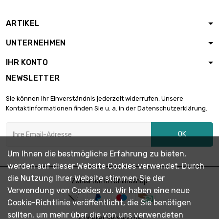
ARTIKEL
Länge : 5 Meter

5,90 €
UNTERNEHMEN
Durchmesser : 0.1mm
IHR KONTO
NEWSLETTER
Länge : 10 Meter

5,90 €
Durchmesser : 0.1mm
Sie können Ihr Einverständnis jederzeit widerrufen. Unsere
Kontaktinformationen finden Sie u. a. in der Datenschutzerklärung.
Länge : 25 Meter

5,90 €
OK
Durchmesser : 0.1mm
Um Ihnen die bestmögliche Erfahrung zu bieten,
werden auf dieser Website Cookies verwendet. Durch
Länge : 50 Meter

6,90 €
die Nutzung Ihrer Website stimmen Sie der
Durchmesser : 0.1mm
Zahlarten im Onlineshop
Verwendung von Cookies zu. Wir haben eine neue
Cookie-Richtlinie veröffentlicht, die Sie benötigen
sollten, um mehr über die von uns verwendeten
Länge : 100 Meter
Schneller Versand per