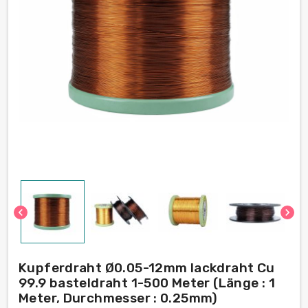
chevron_left
chevron_right
Kupferdraht Ø0.05-12mm lackdraht Cu
99.9 basteldraht 1-500 Meter (Länge : 1
Meter, Durchmesser : 0.25mm)