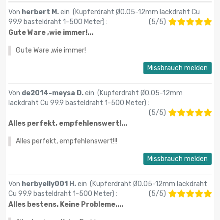
Von
herbert M.
ein (
Kupferdraht Ø0.05-12mm lackdraht Cu
99.9 basteldraht 1-500 Meter
) :
(
5
/
5
)
Gute Ware ,wie immer!...
Gute Ware ,wie immer!
Missbrauch melden
Von
de2014-meysa D.
ein (
Kupferdraht Ø0.05-12mm
lackdraht Cu 99.9 basteldraht 1-500 Meter
) :
(
5
/
5
)
Alles perfekt, empfehlenswert!...
Alles perfekt, empfehlenswert!!!
Missbrauch melden
Von
herbyelly001 H.
ein (
Kupferdraht Ø0.05-12mm lackdraht
Cu 99.9 basteldraht 1-500 Meter
) :
(
5
/
5
)
Alles bestens. Keine Probleme....