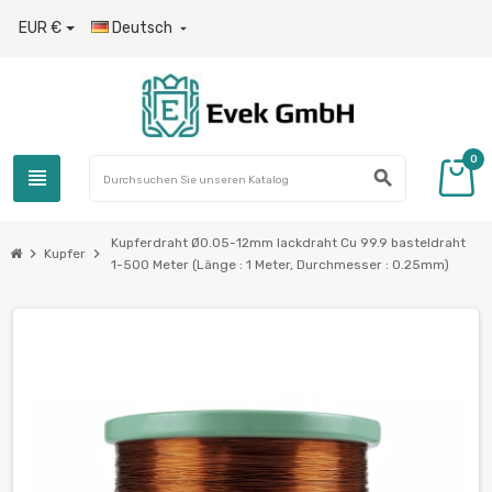
EUR €
Deutsch

0
view_headline
search
Kupferdraht Ø0.05-12mm lackdraht Cu 99.9 basteldraht
chevron_right
chevron_right
Kupfer
1-500 Meter (Länge : 1 Meter, Durchmesser : 0.25mm)