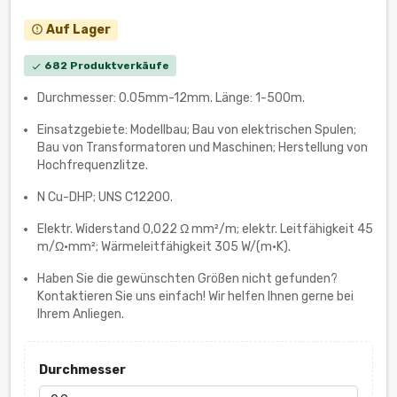
Auf Lager
error_outline
682 Produktverkäufe
check
Durchmesser: 0.05mm-12mm. Länge: 1-500m.
Einsatzgebiete: Modellbau; Bau von elektrischen Spulen;
Bau von Transformatoren und Maschinen; Herstellung von
Hochfrequenzlitze.
N Cu-DHP; UNS C12200.
Elektr. Widerstand 0,022 Ω mm²/m; elektr. Leitfähigkeit 45
m/Ω•mm²; Wärmeleitfähigkeit 305 W/(m·K).
Haben Sie die gewünschten Größen nicht gefunden?
Kontaktieren Sie uns einfach! Wir helfen Ihnen gerne bei
Ihrem Anliegen.
Durchmesser