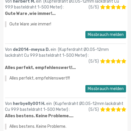
Von
herbert M.
ein (
Kupferdraht Ø0.05-12mm lackdraht Cu
99.9 basteldraht 1-500 Meter
) :
(
5
/
5
)
Gute Ware ,wie immer!...
Gute Ware ,wie immer!
Missbrauch melden
Von
de2014-meysa D.
ein (
Kupferdraht Ø0.05-12mm
lackdraht Cu 99.9 basteldraht 1-500 Meter
) :
(
5
/
5
)
Alles perfekt, empfehlenswert!...
Alles perfekt, empfehlenswert!!!
Missbrauch melden
Von
herbyelly001 H.
ein (
Kupferdraht Ø0.05-12mm lackdraht
Cu 99.9 basteldraht 1-500 Meter
) :
(
5
/
5
)
Alles bestens. Keine Probleme....
Alles bestens. Keine Probleme.