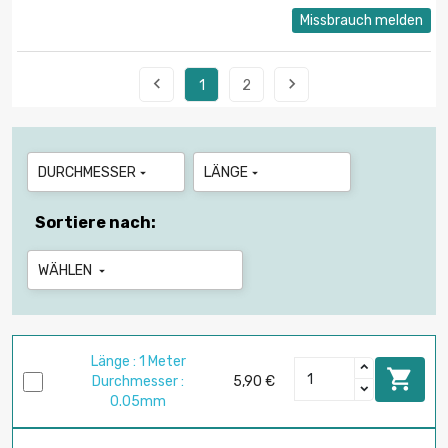
Missbrauch melden


1
2
DURCHMESSER
LÄNGE


Sortiere nach:
WÄHLEN

Länge : 1 Meter

Durchmesser :
5,90 €
0.05mm