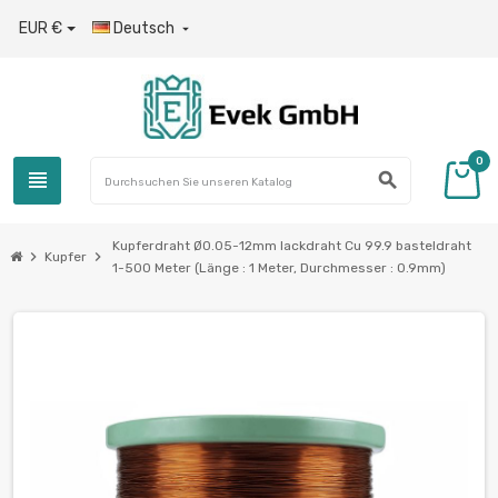
EUR €
Deutsch

0
view_headline
search
Kupferdraht Ø0.05-12mm lackdraht Cu 99.9 basteldraht
chevron_right
chevron_right
Kupfer
1-500 Meter (Länge : 1 Meter, Durchmesser : 0.9mm)