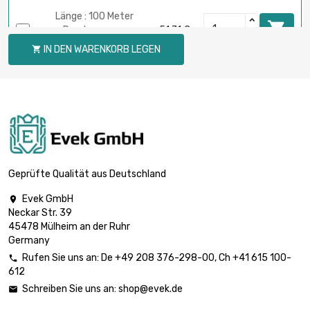
Länge : 100 Meter

Durchmesser :
51,71 €
0.05mm
IN DEN WARENKORB LEGEN

Länge : 250 Meter

Durchmesser :
129,31 €
0.05mm
Länge : 500 Meter

Durchmesser :
258,60 €
0.05mm
Geprüfte Qualität aus Deutschland
Evek GmbH

Neckar Str. 39
Länge : 1 Meter

5,90 €
45478 Mülheim an der Ruhr
Durchmesser : 0.1mm
Germany
Rufen Sie uns an:
De
+49 208 376-298-00
, Ch
+41 615 100-

612
Länge : 2 Meter

5,90 €
Schreiben Sie uns an:
shop@evek.de

Durchmesser : 0.1mm