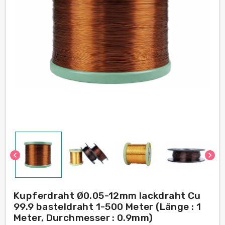
chevron_left
chevron_right
Kupferdraht Ø0.05-12mm lackdraht Cu
99.9 basteldraht 1-500 Meter (Länge : 1
Meter, Durchmesser : 0.9mm)