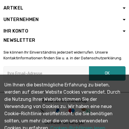
ARTIKEL
Länge : 5 Meter

5,90 €
UNTERNEHMEN
Durchmesser : 0.1mm
IHR KONTO
NEWSLETTER
Länge : 10 Meter

5,90 €
Durchmesser : 0.1mm
Sie können Ihr Einverständnis jederzeit widerrufen. Unsere
Kontaktinformationen finden Sie u. a. in der Datenschutzerklärung.
Länge : 25 Meter

5,90 €
OK
Durchmesser : 0.1mm
Um Ihnen die bestmögliche Erfahrung zu bieten,
werden auf dieser Website Cookies verwendet. Durch
Länge : 50 Meter

6,90 €
die Nutzung Ihrer Website stimmen Sie der
Durchmesser : 0.1mm
Zahlarten im Onlineshop
Verwendung von Cookies zu. Wir haben eine neue
Cookie-Richtlinie veröffentlicht, die Sie benötigen
sollten, um mehr über die von uns verwendeten
Länge : 100 Meter

Schneller Versand per
13,79 €
Durchmesser : 0.1mm
Cookies zu erfahren.
Cookies-Richtlinien lesen.