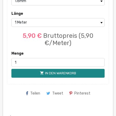
Länge
5,90 €
Bruttopreis
(5,90
€/Meter)
Menge
shopping_cart
IN DEN WARENKORB
Teilen
Tweet
Pinterest