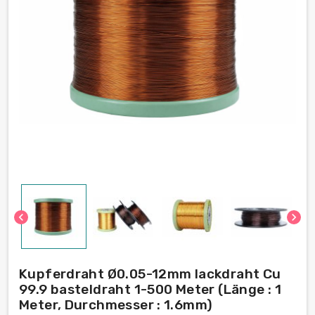
chevron_left
chevron_right
Kupferdraht Ø0.05-12mm lackdraht Cu
99.9 basteldraht 1-500 Meter (Länge : 1
Meter, Durchmesser : 1.6mm)