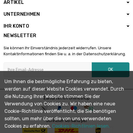
ARTIKEL
Länge : 5 Meter

5,90 €
UNTERNEHMEN
Durchmesser : 0.1mm
IHR KONTO
NEWSLETTER
Länge : 10 Meter

5,90 €
Durchmesser : 0.1mm
Sie können Ihr Einverständnis jederzeit widerrufen. Unsere
Kontaktinformationen finden Sie u. a. in der Datenschutzerklärung.
Länge : 25 Meter

5,90 €
OK
Durchmesser : 0.1mm
Um Ihnen die bestmögliche Erfahrung zu bieten,
werden auf dieser Website Cookies verwendet. Durch
Länge : 50 Meter

6,90 €
die Nutzung Ihrer Website stimmen Sie der
Durchmesser : 0.1mm
Zahlarten im Onlineshop
Verwendung von Cookies zu. Wir haben eine neue
Cookie-Richtlinie veröffentlicht, die Sie benötigen
sollten, um mehr über die von uns verwendeten
Länge : 100 Meter

Schneller Versand per
13,79 €
Durchmesser : 0.1mm
Cookies zu erfahren.
Cookies-Richtlinien lesen.