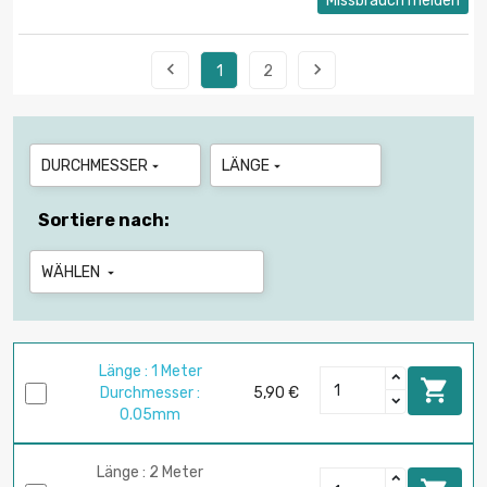
Missbrauch melden


1
2
DURCHMESSER
LÄNGE


Sortiere nach:
WÄHLEN

Länge : 1 Meter

Durchmesser :
5,90 €
0.05mm
Länge : 2 Meter