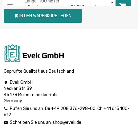
Länge : 100 Meter

Durchmesser :
51,71 €
0.05mm
IN DEN WARENKORB LEGEN

Länge : 250 Meter

Durchmesser :
129,31 €
0.05mm
Länge : 500 Meter

Durchmesser :
258,60 €
0.05mm
Geprüfte Qualität aus Deutschland
Evek GmbH

Neckar Str. 39
Länge : 1 Meter

5,90 €
45478 Mülheim an der Ruhr
Durchmesser : 0.1mm
Germany
Rufen Sie uns an:
De
+49 208 376-298-00
, Ch
+41 615 100-

612
Länge : 2 Meter

5,90 €
Schreiben Sie uns an:
shop@evek.de

Durchmesser : 0.1mm