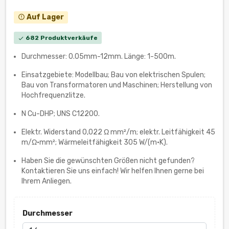
Auf Lager
error_outline
682 Produktverkäufe
check
Durchmesser: 0.05mm-12mm. Länge: 1-500m.
Einsatzgebiete: Modellbau; Bau von elektrischen Spulen;
Bau von Transformatoren und Maschinen; Herstellung von
Hochfrequenzlitze.
N Cu-DHP; UNS C12200.
Elektr. Widerstand 0,022 Ω mm²/m; elektr. Leitfähigkeit 45
m/Ω•mm²; Wärmeleitfähigkeit 305 W/(m·K).
Haben Sie die gewünschten Größen nicht gefunden?
Kontaktieren Sie uns einfach! Wir helfen Ihnen gerne bei
Ihrem Anliegen.
Durchmesser