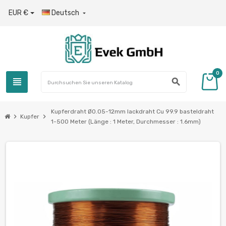
EUR €
Deutsch

0
view_headline
search
Kupferdraht Ø0.05-12mm lackdraht Cu 99.9 basteldraht
chevron_right
chevron_right
Kupfer
1-500 Meter (Länge : 1 Meter, Durchmesser : 1.6mm)