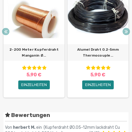
2-200 Meter Kupferdraht
Alumel Draht 0.2-5mm
Manganin Ø...
Thermocouple...
5,90 €
5,90 €
EINZELHEITEN
EINZELHEITEN
Bewertungen
Von
herbert M.
ein (
Kupferdraht Ø0.05-12mm lackdraht Cu