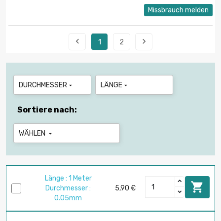
Missbrauch melden


1
2
DURCHMESSER
LÄNGE


Sortiere nach:
WÄHLEN

Länge : 1 Meter

Durchmesser :
5,90 €
0.05mm