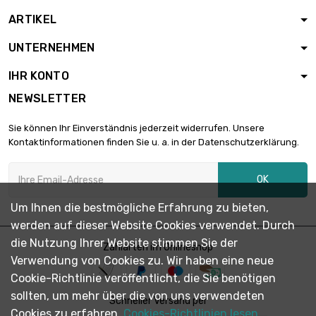
ARTIKEL
Länge : 5 Meter

5,90 €
UNTERNEHMEN
Durchmesser : 0.1mm
IHR KONTO
NEWSLETTER
Länge : 10 Meter

5,90 €
Durchmesser : 0.1mm
Sie können Ihr Einverständnis jederzeit widerrufen. Unsere
Kontaktinformationen finden Sie u. a. in der Datenschutzerklärung.
Länge : 25 Meter

5,90 €
OK
Durchmesser : 0.1mm
Um Ihnen die bestmögliche Erfahrung zu bieten,
werden auf dieser Website Cookies verwendet. Durch
Länge : 50 Meter

6,90 €
die Nutzung Ihrer Website stimmen Sie der
Durchmesser : 0.1mm
Zahlarten im Onlineshop
Verwendung von Cookies zu. Wir haben eine neue
Cookie-Richtlinie veröffentlicht, die Sie benötigen
sollten, um mehr über die von uns verwendeten
Länge : 100 Meter

Schneller Versand per
13,79 €
Durchmesser : 0.1mm
Cookies zu erfahren.
Cookies-Richtlinien lesen.