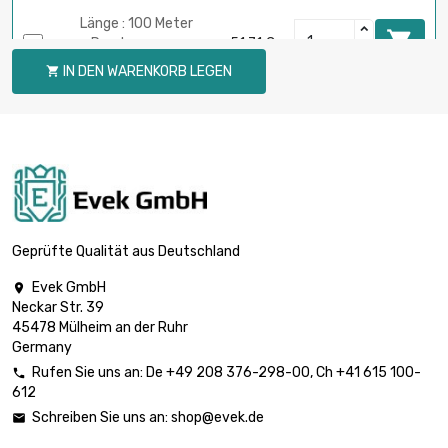
Länge : 100 Meter

Durchmesser :
51,71 €
0.05mm
IN DEN WARENKORB LEGEN

Länge : 250 Meter

Durchmesser :
129,31 €
0.05mm
Länge : 500 Meter

Durchmesser :
258,60 €
0.05mm
Geprüfte Qualität aus Deutschland
Evek GmbH

Neckar Str. 39
Länge : 1 Meter

5,90 €
45478 Mülheim an der Ruhr
Durchmesser : 0.1mm
Germany
Rufen Sie uns an:
De
+49 208 376-298-00
, Ch
+41 615 100-

612
Länge : 2 Meter

5,90 €
Schreiben Sie uns an:
shop@evek.de

Durchmesser : 0.1mm