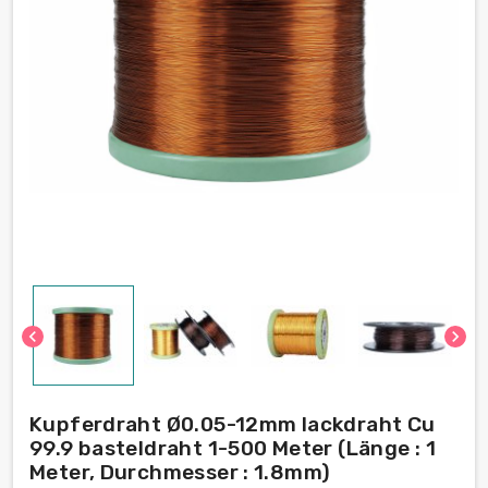
chevron_left
chevron_right
Kupferdraht Ø0.05-12mm lackdraht Cu
99.9 basteldraht 1-500 Meter (Länge : 1
Meter, Durchmesser : 1.8mm)