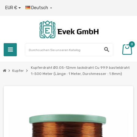
EUR €
Deutsch

0
view_headline
search
Kupferdraht Ø0.05-12mm lackdraht Cu 99.9 basteldraht
chevron_right
chevron_right
Kupfer
1-500 Meter (Länge : 1 Meter, Durchmesser : 1.8mm)