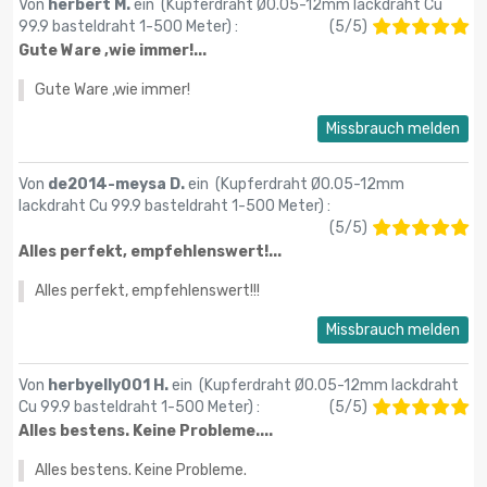
Von
herbert M.
ein (
Kupferdraht Ø0.05-12mm lackdraht Cu
99.9 basteldraht 1-500 Meter
) :
(
5
/
5
)
Gute Ware ,wie immer!...
Gute Ware ,wie immer!
Missbrauch melden
Von
de2014-meysa D.
ein (
Kupferdraht Ø0.05-12mm
lackdraht Cu 99.9 basteldraht 1-500 Meter
) :
(
5
/
5
)
Alles perfekt, empfehlenswert!...
Alles perfekt, empfehlenswert!!!
Missbrauch melden
Von
herbyelly001 H.
ein (
Kupferdraht Ø0.05-12mm lackdraht
Cu 99.9 basteldraht 1-500 Meter
) :
(
5
/
5
)
Alles bestens. Keine Probleme....
Alles bestens. Keine Probleme.