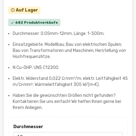
Auf Lager
error_outline
682 Produktverkäufe
check
Durchmesser: 0.05mm-12mm. Länge: 1-500m.
Einsatzgebiete: Modellbau; Bau von elektrischen Spulen;
Bau von Transformatoren und Maschinen; Herstellung von
Hochfrequenzlitze.
N Cu-DHP; UNS C12200.
Elektr. Widerstand 0,022 Ω mm²/m; elektr. Leitfähigkeit 45
m/Ω•mm²; Wärmeleitfähigkeit 305 W/(m·K).
Haben Sie die gewünschten Größen nicht gefunden?
Kontaktieren Sie uns einfach! Wir helfen Ihnen gerne bei
Ihrem Anliegen.
Durchmesser