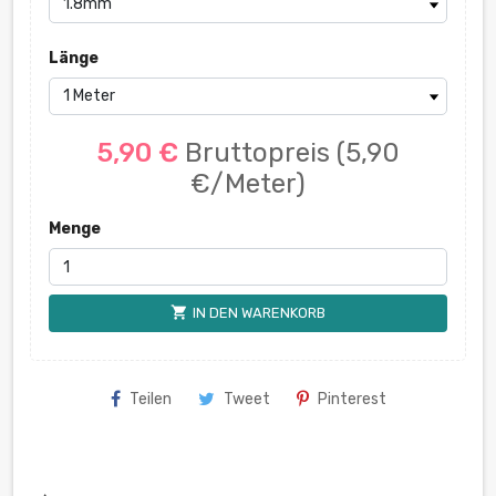
Länge
5,90 €
Bruttopreis
(5,90
€/Meter)
Menge
shopping_cart
IN DEN WARENKORB
Teilen
Tweet
Pinterest