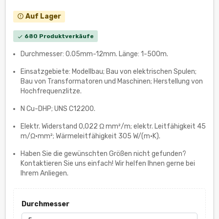
Auf Lager
error_outline
680 Produktverkäufe
check
Durchmesser: 0.05mm-12mm. Länge: 1-500m.
Einsatzgebiete: Modellbau; Bau von elektrischen Spulen;
Bau von Transformatoren und Maschinen; Herstellung von
Hochfrequenzlitze.
N Cu-DHP; UNS C12200.
Elektr. Widerstand 0,022 Ω mm²/m; elektr. Leitfähigkeit 45
m/Ω•mm²; Wärmeleitfähigkeit 305 W/(m·K).
Haben Sie die gewünschten Größen nicht gefunden?
Kontaktieren Sie uns einfach! Wir helfen Ihnen gerne bei
Ihrem Anliegen.
Durchmesser