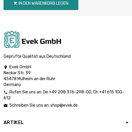
0.05mm
IN DEN WARENKORB LEGEN

Länge : 250 Meter

Durchmesser :
129,31 €
0.05mm
Länge : 500 Meter

Durchmesser :
258,60 €
0.05mm
Geprüfte Qualität aus Deutschland
Evek GmbH

Neckar Str. 39
Länge : 1 Meter

5,90 €
45478 Mülheim an der Ruhr
Durchmesser : 0.1mm
Germany
Rufen Sie uns an:
De
+49 208 376-298-00
, Ch
+41 615 100-

612
Länge : 2 Meter

5,90 €
Schreiben Sie uns an:
shop@evek.de

Durchmesser : 0.1mm
ARTIKEL
Länge : 5 Meter
