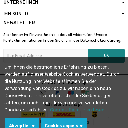
5,90 €
UNTERNEHMEN
Durchmesser : 0.1mm
IHR KONTO
NEWSLETTER
Länge : 10 Meter

5,90 €
Durchmesser : 0.1mm
Sie können Ihr Einverständnis jederzeit widerrufen. Unsere
Kontaktinformationen finden Sie u. a. in der Datenschutzerklärung.
Länge : 25 Meter

5,90 €
OK
Durchmesser : 0.1mm
Um Ihnen die bestmögliche Erfahrung zu bieten,
werden auf dieser Website Cookies verwendet. Durch
Länge : 50 Meter

6,90 €
die Nutzung Ihrer Website stimmen Sie der
Durchmesser : 0.1mm
Zahlarten im Onlineshop
Verwendung von Cookies zu. Wir haben eine neue
Cookie-Richtlinie veröffentlicht, die Sie benötigen
sollten, um mehr über die von uns verwendeten
Länge : 100 Meter

Schneller Versand per
13,79 €
Durchmesser : 0.1mm
Cookies zu erfahren.
Cookies-Richtlinien lesen.
Akzeptieren
Cookies anpassen