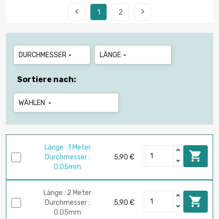


1
2
DURCHMESSER
LÄNGE


Sortiere nach:
WÄHLEN

Länge : 1 Meter

Durchmesser :
5,90 €
0.05mm
Länge : 2 Meter

Durchmesser :
5,90 €
0.05mm