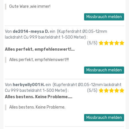
Gute Ware ,wie immer!
Missbrauch melden
Von
de2014-meysa D.
ein (
Kupferdraht Ø0.05-12mm
lackdraht Cu 99.9 basteldraht 1-500 Meter
) :
(
5
/
5
)
Alles perfekt, empfehlenswert!...
Alles perfekt, empfehlenswert!!!
Missbrauch melden
Von
herbyelly001 H.
ein (
Kupferdraht Ø0.05-12mm lackdraht
Cu 99.9 basteldraht 1-500 Meter
) :
(
5
/
5
)
Alles bestens. Keine Probleme....
Alles bestens. Keine Probleme.
Missbrauch melden