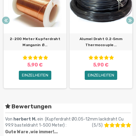
2-200 Meter Kupferdraht
Alumel Draht 0.2-5mm
Manganin Ø...
Thermocouple...
5,90 €
5,90 €
EINZELHEITEN
EINZELHEITEN
Bewertungen
Von
herbert M.
ein (
Kupferdraht Ø0.05-12mm lackdraht Cu
99.9 basteldraht 1-500 Meter
) :
(
5
/
5
)
Gute Ware ,wie immer!...