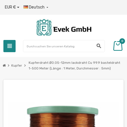
EUR €
Deutsch

0
view_headline
search
Kupferdraht Ø0.05-12mm lackdraht Cu 99.9 basteldraht
chevron_right
chevron_right
Kupfer
1-500 Meter (Länge : 1 Meter, Durchmesser : 5mm)