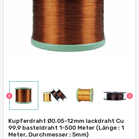
chevron_left
chevron_right
Kupferdraht Ø0.05-12mm lackdraht Cu
99.9 basteldraht 1-500 Meter (Länge : 1
Meter, Durchmesser : 5mm)