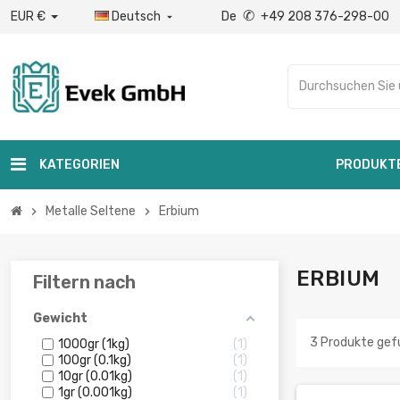
✆
EUR €
Deutsch
De
+49 208 376-298-00

KATEGORIEN
PRODUKT
Metalle Seltene
Erbium
chevron_right
chevron_right
ERBIUM
Filtern nach
Gewicht
3 Produkte ge
1000gr (1kg)
1
100gr (0.1kg)
1
10gr (0.01kg)
1
1gr (0.001kg)
1