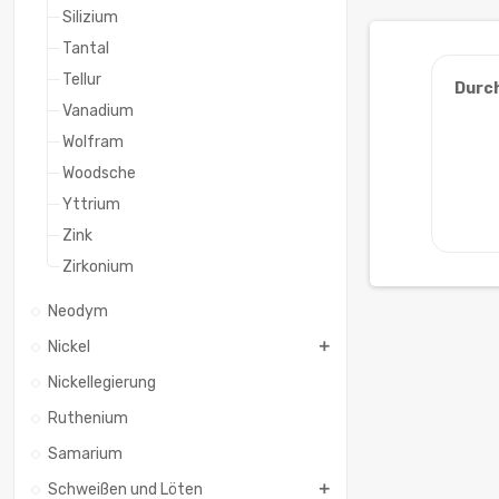
Silizium
Tantal
Tellur
Durc
Vanadium
Wolfram
Woodsche
Yttrium
Zink
Zirkonium
Neodym
Nickel
Nickellegierung
Ruthenium
Samarium
Schweißen und Löten