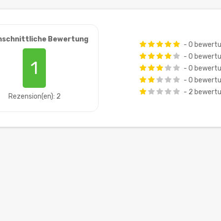
hschnittliche Bewertung
- 0 bewert
- 0 bewert
1
- 0 bewert
- 0 bewert
- 2 bewert
Rezension(en): 2