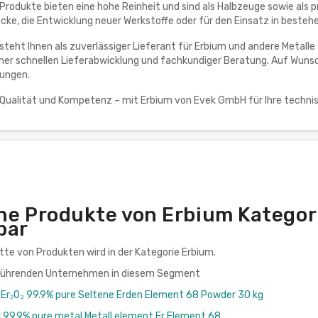
rodukte bieten eine hohe Reinheit und sind als Halbzeuge sowie als prä
e, die Entwicklung neuer Werkstoffe oder für den Einsatz in bestehe
steht Ihnen als zuverlässiger Lieferant für Erbium und andere Metalle 
iner schnellen Lieferabwicklung und fachkundiger Beratung. Auf Wunsch
ungen.
 Qualität und Kompetenz – mit Erbium von Evek GmbH für Ihre technis
he Produkte von Erbium Kategor
bar
ette von Produkten wird in der Kategorie Erbium.
 führenden Unternehmen in diesem Segment
 Er₂O₃ 99.9% pure Seltene Erden Element 68 Powder 30 kg
l 99,9% pure metal Metall element Er Element 68