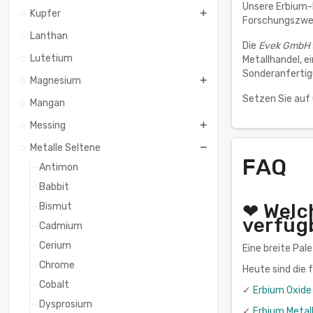
Unsere Erbium-P
Kupfer
Forschungszweck
Lanthan
Die
Evek GmbH
Lutetium
Metallhandel, e
Sonderanfertig
Magnesium
Setzen Sie auf
Mangan
Messing
Metalle Seltene
FAQ
Antimon
Babbit
❤ Welc
Bismut
verfüg
Cadmium
Cerium
Eine breite Pal
Chrome
Heute sind die
Cobalt
✓
Erbium Oxide
Dysprosium
✓
Erbium Metal