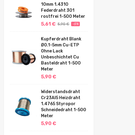
10mm 1.4310
Federdraht 301
rostfrei 1-500 Meter
5,61 €
5,90 €
-5%
Kupferdraht Blank
Ø0.1-5mm Cu-ETP
Ohne Lack
Unbeschichtet Cu
Basteldraht 1-500
Meter
5,90 €
Widerstandsdraht
Cr23Al5 Heizdraht
1.4765 Styropor
Schneidedraht 1-500
Meter
5,90 €