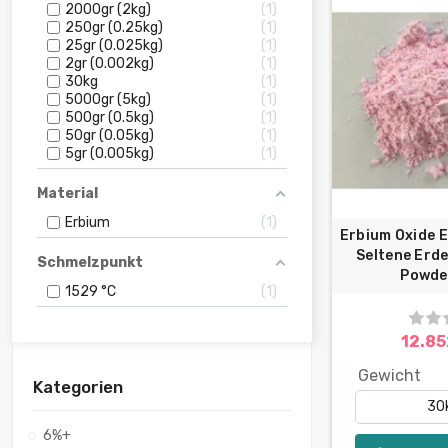
2000gr (2kg)
1
250gr (0.25kg)
1
25gr (0.025kg)
1
2gr (0.002kg)
1
30kg
1
5000gr (5kg)
1
500gr (0.5kg)
1
50gr (0.05kg)
1
5gr (0.005kg)
1
Material
Erbium
1
Erbium Oxide E
Seltene Erd
Schmelzpunkt
Powde
1529 °C
1
12.85
Gewicht
Kategorien
6%+