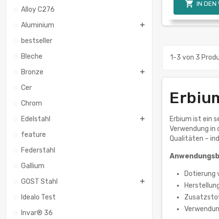

IN DEN
Alloy C276
Aluminium
bestseller
Bleche
1-3 von 3 Prod
Bronze
Cer
Erbiu
Chrom
Edelstahl
Erbium ist ein 
Verwendung in d
feature
Qualitäten – in
Federstahl
Anwendungsbe
Gallium
Dotierung 
GOST Stahl
Herstellun
Idealo Test
Zusatzstof
Verwendun
Invar® 36