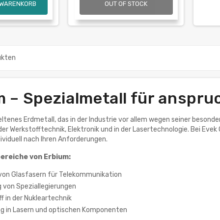
 WARENKORB
OUT OF STOCK
ukten
m – Spezialmetall für anspr
seltenes Erdmetall, das in der Industrie vor allem wegen seiner besond
er Werkstofftechnik, Elektronik und in der Lasertechnologie. Bei Eve
dividuell nach Ihren Anforderungen.
reiche von Erbium:
von Glasfasern für Telekommunikation
g von Speziallegierungen
f in der Nukleartechnik
g in Lasern und optischen Komponenten