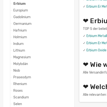
Erbium
✓
Erbium Er Me
Europium
Gadolinium
❤ Erbi
Germanium
TOP 5 der belie
Hafnium
✓
Erbium Metal
Holmium
✓
Erbium Er Me
Indium
✓
Erbium Oxide
Lithium
Magnesium
❤ Wie 
Molybdän
Niob
Alle Versandinf
Praseodym
Rhenium
❤ Welc
Roses
Alle relevante
Scandium
Selen