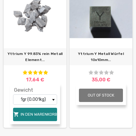
Yttrium Y 99.83% rein Metall
Yttrium Y Metall Würfel
Element...
10x10mm...
17,64 €
35,00 €
Gewicht
OUT OF STOCK

IN DEN WARENKORB