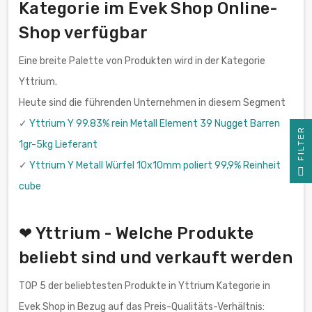
Kategorie im Evek Shop Online-
Shop verfügbar
Eine breite Palette von Produkten wird in der Kategorie
Yttrium.
Heute sind die führenden Unternehmen in diesem Segment
✓
Yttrium Y 99.83% rein Metall Element 39 Nugget Barren
R
1gr-5kg Lieferant
✓
Yttrium Y Metall Würfel 10x10mm poliert 99,9% Reinheit
F
I
L
T
E
cube
❤ Yttrium - Welche Produkte
beliebt sind und verkauft werden
TOP 5 der beliebtesten Produkte in Yttrium Kategorie in
Evek Shop in Bezug auf das Preis-Qualitäts-Verhältnis: