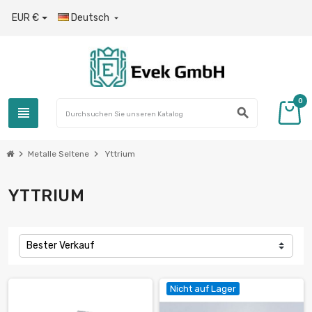
EUR €
Deutsch

0
view_headline
search
chevron_right
chevron_right
Metalle Seltene
Yttrium
YTTRIUM
Bester Verkauf
Nicht auf Lager