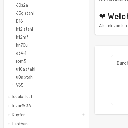
60s2a
65g stahl
❤ Welc
D16
Alle relevante
h12 stahl
h12mf
hn70u
ot4-1
r6m5
Durc
u10a stahl
u8a stahl
V65
Idealo Test
Invar® 36
Kupfer
Lanthan