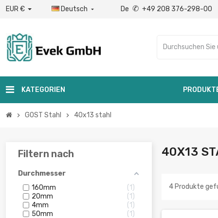
✆
EUR €
Deutsch
De
+49 208 376-298-00

KATEGORIEN
PRODUKT
GOST Stahl
40x13 stahl
chevron_right
chevron_right
40X13 S
Filtern nach
Durchmesser
4 Produkte ge
160mm
1
20mm
1
4mm
1
50mm
1