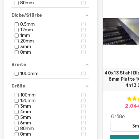
80mm
1
Dicke/Stärke
0.5mm
1
12mm
1
1mm
1
20mm
1
3mm
1
8mm
1
Breite
40x13 Stahl Bl
1000mm
1
8mm Platte
4h13 S
Größe
100mm
1
120mm
1
2.04
3mm
1
4mm
1
Größe
5mm
1
6mm
1
80mm
1
8mm
1