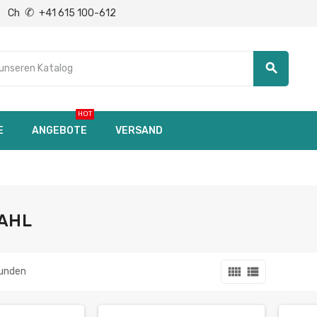
✆
Ch
+41 615 100-612
search
HOT
E
ANGEBOTE
VERSAND
TAHL
view_comfy
view_list
funden