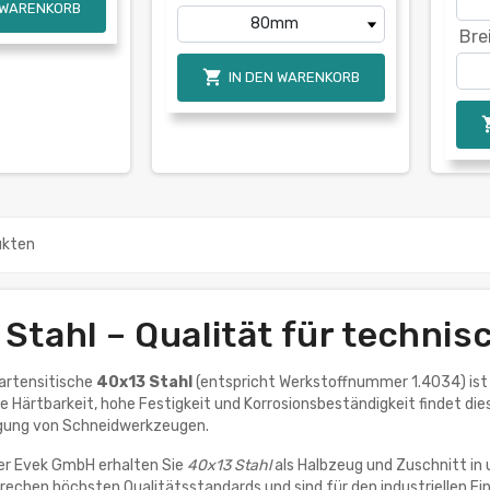
 WARENKORB
Bre

IN DEN WARENKORB
ukten
 Stahl – Qualität für techn
martensitische
40x13 Stahl
(entspricht Werkstoffnummer 1.4034) ist 
e Härtbarkeit, hohe Festigkeit und Korrosionsbeständigkeit findet di
tigung von Schneidwerkzeugen.
er Evek GmbH erhalten Sie
40x13 Stahl
als Halbzeug und Zuschnitt i
echen höchsten Qualitätsstandards und sind für den industriellen Ei