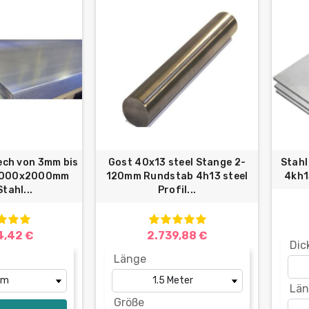
ech von 3mm bis
Gost 40x13 steel Stange 2-
Stahl
 1000x2000mm
120mm Rundstab 4h13 steel
4kh1
tahl...
Profil...
4,42 €
2.739,88 €
Dic
Länge
Län
Größe