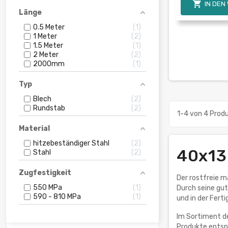

IN DEN
Länge
0.5 Meter
1
1 Meter
2
1.5 Meter
1
2 Meter
2
2000mm
1
Typ
Blech
2
Rundstab
2
1-4 von 4 Prod
Material
hitzebeständiger Stahl
2
40x13
Stahl
2
Zugfestigkeit
Der rostfreie 
550 MPa
1
Durch seine gut
590 - 810 MPa
1
und in der Fer
Im Sortiment d
Produkte entspr