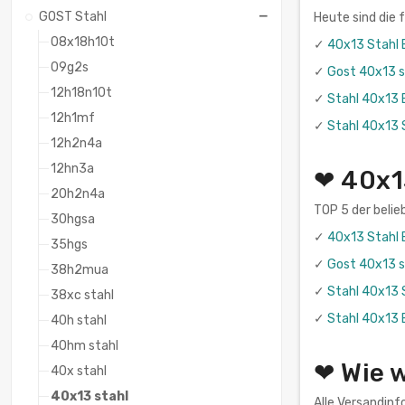
GOST Stahl
Heute sind die
08x18h10t
✓
40x13 Stahl
09g2s
✓
Gost 40x13 s
12h18n10t
✓
Stahl 40x13
12h1mf
✓
Stahl 40x13
12h2n4a
12hn3a
❤ 40x1
20h2n4a
TOP 5 der belie
30hgsa
✓
40x13 Stahl
35hgs
✓
Gost 40x13 s
38h2mua
✓
Stahl 40x13
38xc stahl
✓
Stahl 40x13
40h stahl
40hm stahl
❤ Wie w
40x stahl
40x13 stahl
Alle Versandinf