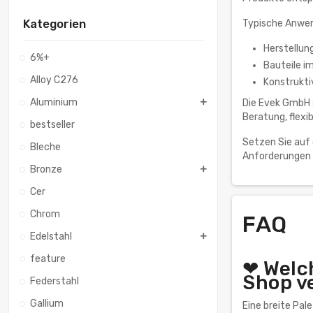
Kategorien
Typische Anwen
Herstellun
6%+
Bauteile i
Alloy C276
Konstrukti
Aluminium
Die Evek GmbH s
Beratung, flexi
bestseller
Setzen Sie auf 
Bleche
Anforderungen 
Bronze
Cer
Chrom
FAQ
Edelstahl
feature
❤ Welc
Shop v
Federstahl
Gallium
Eine breite Pal