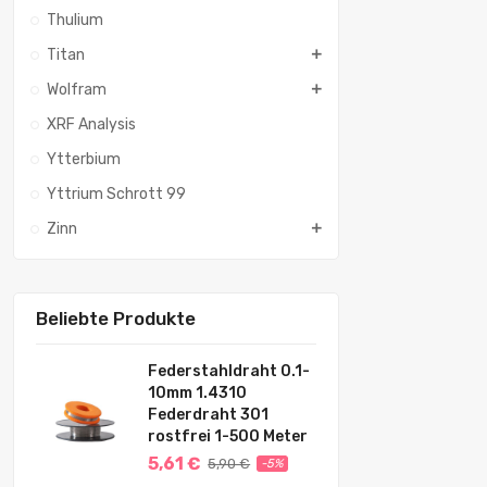
Thulium
Titan
Wolfram
XRF Analysis
Ytterbium
Yttrium Schrott 99
Zinn
Beliebte Produkte
Federstahldraht 0.1-
10mm 1.4310
Federdraht 301
rostfrei 1-500 Meter
5,61 €
5,90 €
-5%