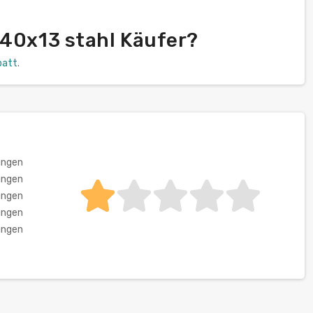
 40x13 stahl Käufer?
batt
.
ungen
ungen
ungen
ungen
ungen