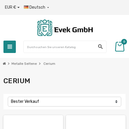
EUR €
Deutsch

0
view_headline
search
chevron_right
chevron_right
Metalle Seltene
Cerium
CERIUM
Bester Verkauf