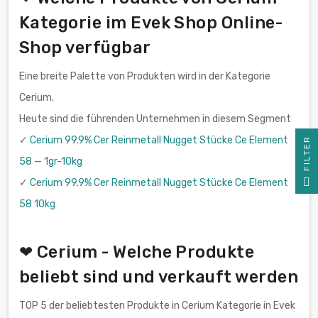
Kategorie im Evek Shop Online-
Shop verfügbar
Eine breite Palette von Produkten wird in der Kategorie
Cerium.
Heute sind die führenden Unternehmen in diesem Segment
✓
Cerium 99.9% Cer Reinmetall Nugget Stücke Ce Element
R
58 — 1gr-10kg
F
I
L
T
E
✓
Cerium 99.9% Cer Reinmetall Nugget Stücke Ce Element
58 10kg
❤ Cerium - Welche Produkte
beliebt sind und verkauft werden
TOP 5 der beliebtesten Produkte in Cerium Kategorie in Evek