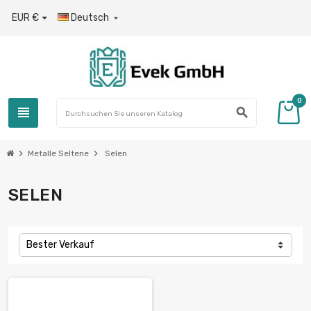
EUR €
Deutsch

0
view_headline
search
chevron_right
chevron_right
Metalle Seltene
Selen
SELEN
Bester Verkauf