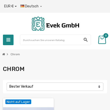
EUR €
Deutsch

0
view_headline
search
chevron_right
Chrom
CHROM
Bester Verkauf
Nicht auf Lager