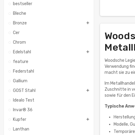
bestseller
Bleche
Bronze
Cer
Woodsc
Chrom
Metal
Edelstahl
Woodsche Legier
feature
Verwendung find
Federstahl
macht sie zu ei
Gallium
Im Metallhande
Zuschnitte in 
GOST Stahl
sowie für den 
Idealo Test
Typische Anw
Invar® 36
Herstellun
Kupfer
Modelle, 
Lanthan
Temporäre