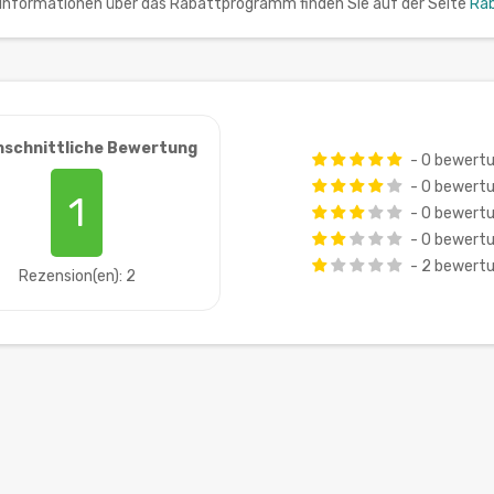
n Informationen über das Rabattprogramm finden Sie auf der Seite
Ra
hschnittliche Bewertung
- 0 bewert
- 0 bewert
1
- 0 bewert
- 0 bewert
- 2 bewert
Rezension(en): 2