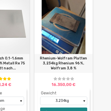
ch 0.1-1.6mm
Rhenium-Wolfram Platten
% Metall Re 75
3,234kg Rhenium 96 %,
t nach...
Wolfram 3,8 %
1,24 €
16.350,00 €
e
Gewicht
nge