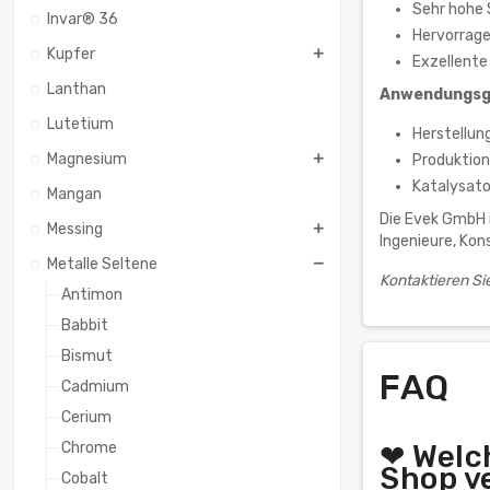
Sehr hohe
Invar® 36
Hervorrage
Kupfer
Exzellente
Lanthan
Anwendungsg
Lutetium
Herstellun
Magnesium
Produktio
Katalysato
Mangan
Die Evek GmbH i
Messing
Ingenieure, Kon
Metalle Seltene
Kontaktieren S
Antimon
Babbit
Bismut
FAQ
Cadmium
Cerium
Chrome
❤ Welc
Shop v
Cobalt