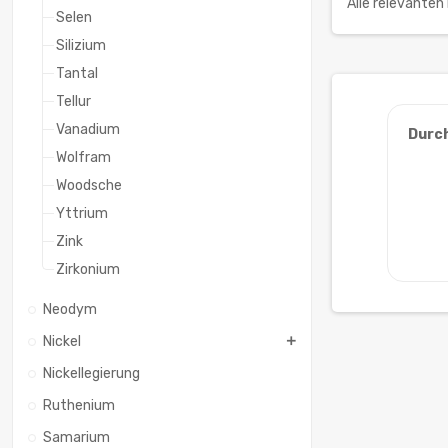
Alle relevante
Selen
Silizium
Tantal
Tellur
Vanadium
Durc
Wolfram
Woodsche
Yttrium
Zink
Zirkonium
Neodym
Nickel
Nickellegierung
Ruthenium
Samarium