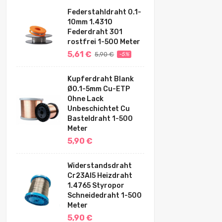
Federstahldraht 0.1-
10mm 1.4310
Federdraht 301
rostfrei 1-500 Meter
5,61 €
5,90 €
-5%
Kupferdraht Blank
Ø0.1-5mm Cu-ETP
Ohne Lack
Unbeschichtet Cu
Basteldraht 1-500
Meter
5,90 €
Widerstandsdraht
Cr23Al5 Heizdraht
1.4765 Styropor
Schneidedraht 1-500
Meter
5,90 €