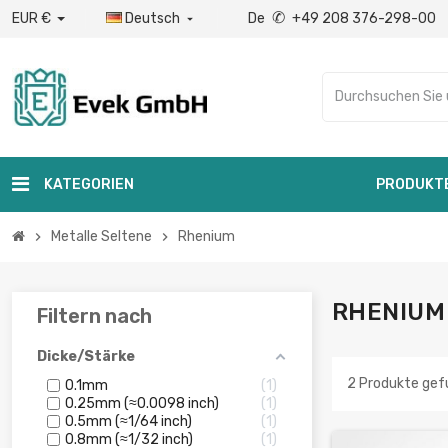
✆
EUR €
Deutsch
De
+49 208 376-298-00

KATEGORIEN
PRODUKT
Metalle Seltene
Rhenium
chevron_right
chevron_right
RHENIUM
Filtern nach
Dicke/Stärke
2 Produkte ge
0.1mm
1
0.25mm (≈0.0098 inch)
1
0.5mm (≈1/64 inch)
1
0.8mm (≈1/32 inch)
1