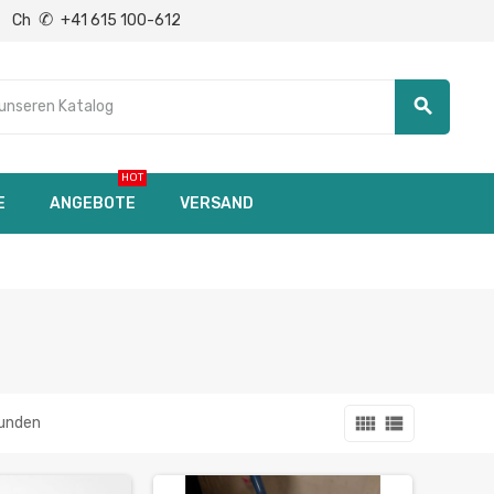
✆
Ch
+41 615 100-612
search
HOT
E
ANGEBOTE
VERSAND
view_comfy
view_list
funden