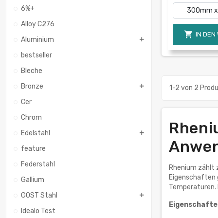
6%+
Alloy C276

IN DEN
Aluminium
bestseller
Bleche
Bronze
1-2 von 2 Prod
Cer
Chrom
Rheniu
Edelstahl
Anwe
feature
Federstahl
Rhenium zählt z
Eigenschaften 
Gallium
Temperaturen. 
GOST Stahl
Eigenschafte
Idealo Test