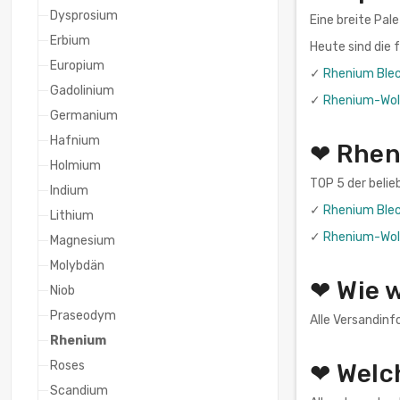
Dysprosium
Eine breite Pal
Erbium
Heute sind die
Europium
✓
Rhenium Blec
Gadolinium
✓
Rhenium-Wolf
Germanium
Hafnium
❤ Rhen
Holmium
TOP 5 der belie
Indium
✓
Rhenium Blec
Lithium
✓
Rhenium-Wolf
Magnesium
Molybdän
❤ Wie 
Niob
Praseodym
Alle Versandinf
Rhenium
Roses
❤ Welc
Scandium