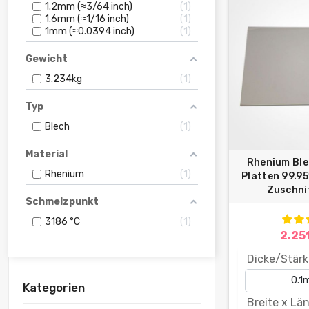
1.2mm (≈3/64 inch)
1
1.6mm (≈1/16 inch)
1
1mm (≈0.0394 inch)
1
Gewicht
3.234kg
1
Typ
Blech
1
Material
Rhenium Ble
Rhenium
1
Platten 99.95
Zuschnit
Schmelzpunkt
3186 °C
1
2.25
Dicke/Stärk
Kategorien
Breite x Lä