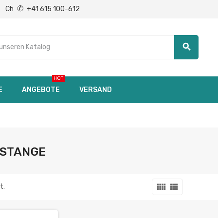
✆
Ch
+41 615 100-612
search
HOT
E
ANGEBOTE
VERSAND
 STANGE
view_comfy
view_list
t.