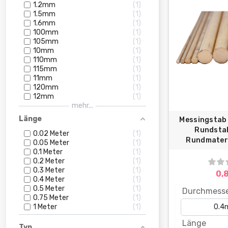
1.2mm
1
1.5mm
1
1.6mm
1
100mm
1
105mm
1
10mm
1
110mm
1
115mm
1
11mm
1
120mm
1
12mm
1
mehr...
Länge
Messingsta
Rundsta
0.02 Meter
1
Rundmateri
0.05 Meter
1
0.1 Meter
1
0.2 Meter
1
0.3 Meter
1
0,
0.4 Meter
1
0.5 Meter
1
Durchmess
0.75 Meter
1
1 Meter
1
Länge
Typ