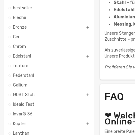
Stahl
– fü
bestseller
Edelstahl
Aluminiu
Bleche
Messing, 
Bronze
Unsere Stangen 
Cer
Zuschnitte – pr
Chrom
Als zuverlässig
Unsere Produkt
Edelstahl
feature
Profitieren Sie
Federstahl
Gallium
FAQ
GOST Stahl
Idealo Test
❤ Welc
Invar® 36
Online
Kupfer
Eine breite Pal
Lanthan