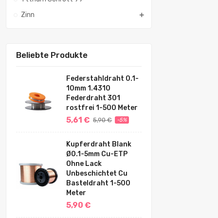
Zinn
Beliebte Produkte
Federstahldraht 0.1-
10mm 1.4310
Federdraht 301
rostfrei 1-500 Meter
5,61 €
5,90 €
-5%
Kupferdraht Blank
Ø0.1-5mm Cu-ETP
Ohne Lack
Unbeschichtet Cu
Basteldraht 1-500
Meter
5,90 €