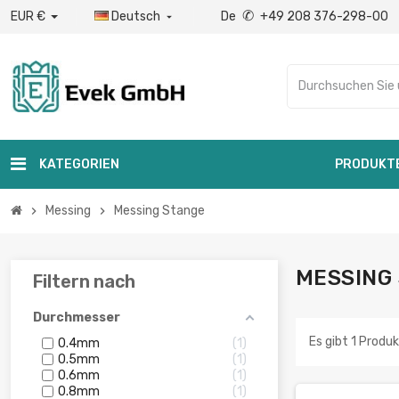
✆
EUR €
Deutsch
De
+49 208 376-298-00

KATEGORIEN
PRODUKT
Messing
Messing Stange
chevron_right
chevron_right
MESSING
Filtern nach
Durchmesser
Es gibt 1 Produk
0.4mm
1
0.5mm
1
0.6mm
1
0.8mm
1