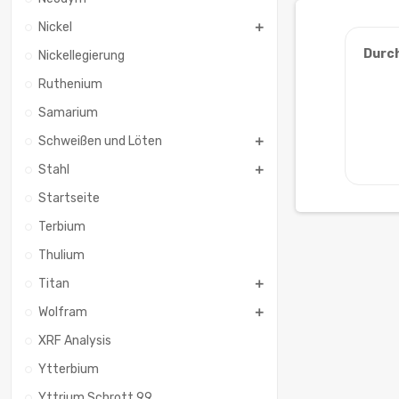
Nickel
Durc
Nickellegierung
Ruthenium
Samarium
Schweißen und Löten
Stahl
Startseite
Terbium
Thulium
Titan
Wolfram
XRF Analysis
Ytterbium
Yttrium Schrott 99