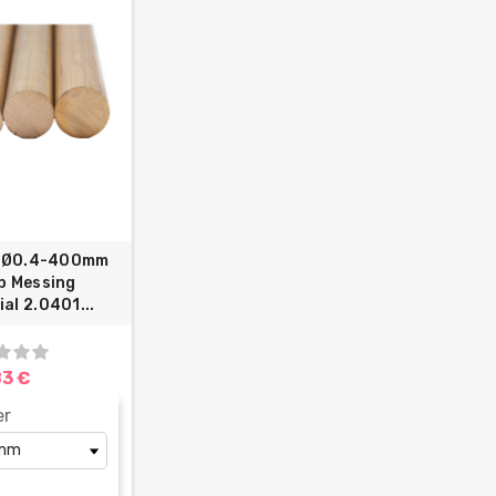
b Ø0.4-400mm
b Messing
al 2.0401...
83 €
er