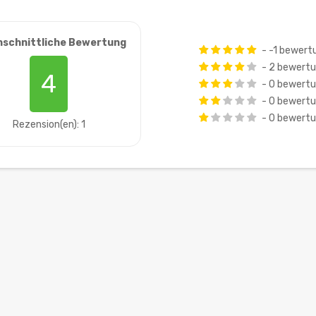
hschnittliche Bewertung
- -1 bewert
- 2 bewert
4
- 0 bewert
- 0 bewert
- 0 bewert
Rezension(en): 1