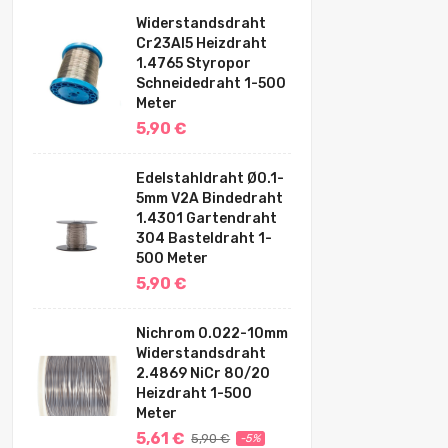
Widerstandsdraht
Cr23Al5 Heizdraht
1.4765 Styropor
Schneidedraht 1-500
Meter
5,90 €
Edelstahldraht Ø0.1-
5mm V2A Bindedraht
1.4301 Gartendraht
304 Basteldraht 1-
500 Meter
5,90 €
Nichrom 0.022-10mm
Widerstandsdraht
2.4869 NiCr 80/20
Heizdraht 1-500
Meter
5,61 €
5,90 €
-5%