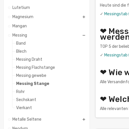
Heute sind die
Lutetium
✓
Messingstab
Magnesium
Mangan
❤ Mess
werde
Messing
Band
TOP 5 der belie
Blech
✓
Messingstab
Messing Draht
Messing Flachstange
❤ Wie 
Messing gewebe
Alle Versandinf
Messing Stange
Rohr
❤ Welc
Sechskant
Vierkant
Alle relevante
Metalle Seltene
Neodym