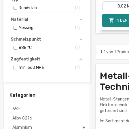
Rundstab
1
Material

IN DEN
Messing
1
Schmelzpunkt
888 °C
1
1-1 von 1 Produ
Zugfestigkeit
min. 360 MPa
1
Metall
Techn
Kategorien
Metall-Stangen
Elektrotechnik.
6%+
gefordert sind.
Alloy C276
Im Sortiment de
Aluminium