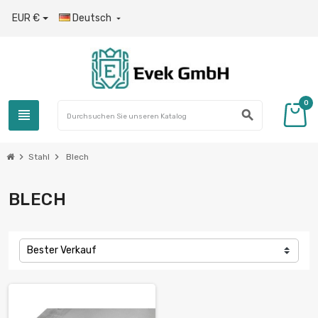
EUR €
Deutsch

0
view_headline
search
chevron_right
chevron_right
Stahl
Blech
BLECH
Bester Verkauf