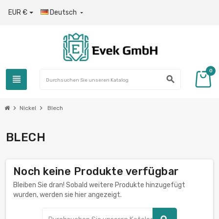
EUR €
Deutsch

0
view_headline
search
chevron_right
chevron_right
Nickel
Blech
BLECH
Noch keine Produkte verfügbar
Bleiben Sie dran! Sobald weitere Produkte hinzugefügt
wurden, werden sie hier angezeigt.