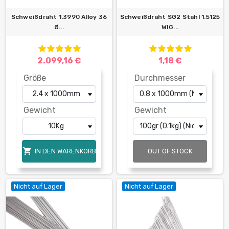
Schweißdraht 1.3990 Alloy 36
Schweißdraht SG2 Stahl 1.5125
Ø...
WIG...
2.099,16 €
1,18 €
Größe
Durchmesser
Gewicht
Gewicht

IN DEN WARENKORB
OUT OF STOCK
Nicht auf Lager
Nicht auf Lager