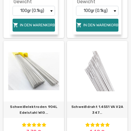
Gewicht
Gewicht


IN DEN WARENKORB
IN DEN WARENKORB
Schweißelektroden 904L
Schweißdraht 1.4551 VA V2A
Edelstahl WIG...
347...