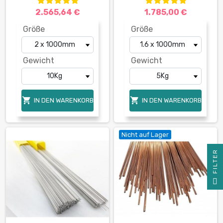
2.565,64 €
1.785,00 €
Größe
Größe
Gewicht
Gewicht


IN DEN WARENKORB
IN DEN WARENKORB
Nicht auf Lager
R
F
I
L
T
E