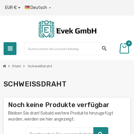
EUR €
Deutsch

0
view_headline
search
chevron_right
chevron_right
Stahl
Schweißdraht
SCHWEISSDRAHT
Noch keine Produkte verfügbar
Bleiben Sie dran! Sobald weitere Produkte hinzugefügt
wurden, werden sie hier angezeigt.