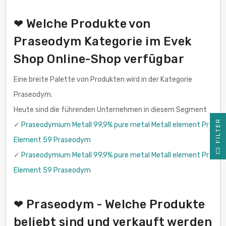
❤ Welche Produkte von
Praseodym Kategorie im Evek
Shop Online-Shop verfügbar
Eine breite Palette von Produkten wird in der Kategorie
Praseodym.
Heute sind die führenden Unternehmen in diesem Segment
R
✓
Praseodymium Metall 99,9% pure metal Metall element Pr
Element 59 Praseodym
F
I
L
T
E
✓
Praseodymium Metall 99,9% pure metal Metall element Pr
Element 59 Praseodym
❤ Praseodym - Welche Produkte
beliebt sind und verkauft werden