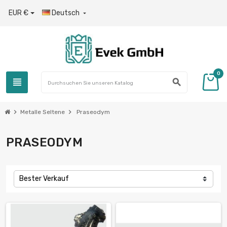
EUR €
Deutsch

0
view_headline
search
chevron_right
chevron_right
Metalle Seltene
Praseodym
PRASEODYM
Bester Verkauf