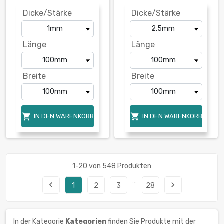
Dicke/Stärke
Dicke/Stärke
Länge
Länge
Breite
Breite


IN DEN WARENKORB
IN DEN WARENKORB
1-20 von 548 Produkten
…
navigate_before
navigate_next
1
2
3
28
In der Kategorie
Kategorien
finden Sie Produkte mit der