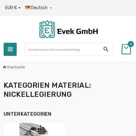
EUR €
Deutsch

0
view_headline
search
Startseite
KATEGORIEN MATERIAL:
NICKELLEGIERUNG
UNTERKATEGORIEN