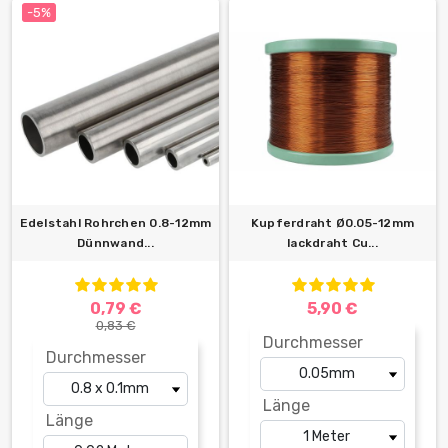
-5%
Edelstahl Rohrchen 0.8-12mm
Kupferdraht Ø0.05-12mm
Dünnwand...
lackdraht Cu...
0,79 €
5,90 €
0,83 €
Durchmesser
Durchmesser
Länge
Länge