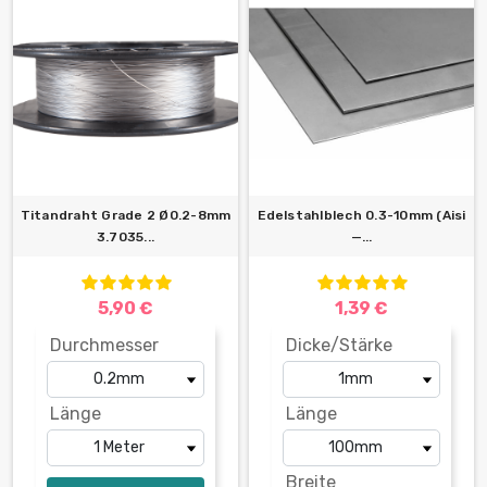
Titandraht Grade 2 Ø0.2-8mm
Edelstahlblech 0.3-10mm (Aisi
3.7035...
—...
5,90 €
1,39 €
Durchmesser
Dicke/Stärke
Länge
Länge
Breite