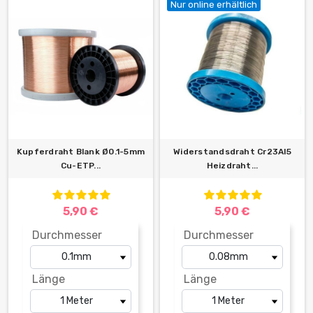
Nur online erhältlich
Kupferdraht Blank Ø0.1-5mm
Widerstandsdraht Cr23Al5
Cu-ETP...
Heizdraht...
5,90 €
5,90 €
Durchmesser
Durchmesser
Länge
Länge