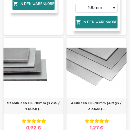

IN DEN WARENKORB

IN DEN WARENKORB
Stahlblech 0.5-10mm (s235 /
Alublech 0.5-10mm (AlMg3 /
1.0038)...
3.3535)...
0,92 €
1,27 €