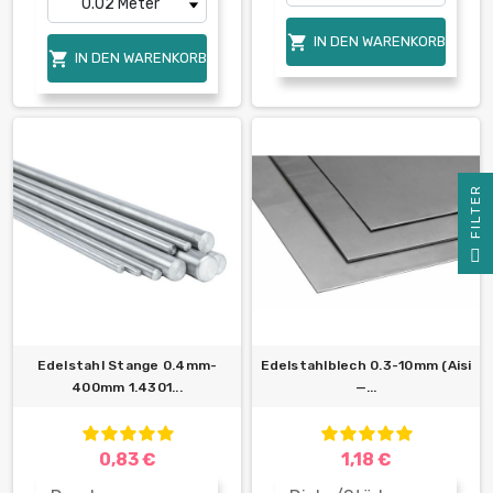

IN DEN WARENKORB

IN DEN WARENKORB
R
F
I
L
T
E
Edelstahl Stange 0.4mm-
Edelstahlblech 0.3-10mm (Aisi
400mm 1.4301...
—...
0,83 €
1,18 €