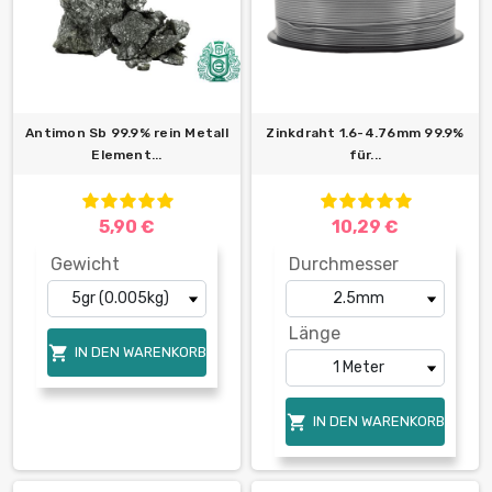
Antimon Sb 99.9% rein Metall
Zinkdraht 1.6-4.76mm 99.9%
Element...
für...
5,90 €
10,29 €
Gewicht
Durchmesser
Länge

IN DEN WARENKORB

IN DEN WARENKORB