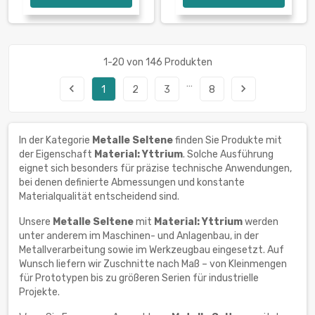
1-20 von 146 Produkten
…
navigate_before
navigate_next
1
2
3
8
In der Kategorie
Metalle Seltene
finden Sie Produkte mit
der Eigenschaft
Material: Yttrium
. Solche Ausführung
eignet sich besonders für präzise technische Anwendungen,
bei denen definierte Abmessungen und konstante
Materialqualität entscheidend sind.
Unsere
Metalle Seltene
mit
Material: Yttrium
werden
unter anderem im Maschinen- und Anlagenbau, in der
Metallverarbeitung sowie im Werkzeugbau eingesetzt. Auf
Wunsch liefern wir Zuschnitte nach Maß – von Kleinmengen
für Prototypen bis zu größeren Serien für industrielle
Projekte.