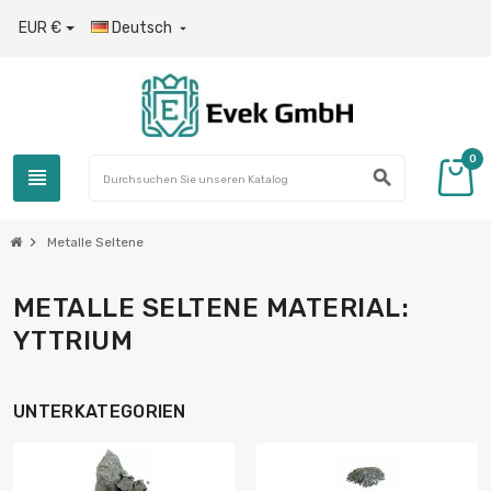
EUR €
Deutsch

0
view_headline
search
chevron_right
Metalle Seltene
METALLE SELTENE MATERIAL:
YTTRIUM
UNTERKATEGORIEN