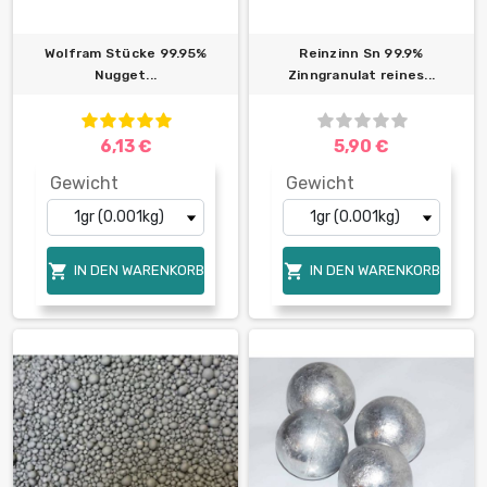
Wolfram Stücke 99.95%
Reinzinn Sn 99.9%
Nugget...
Zinngranulat reines...
6,13 €
5,90 €
Gewicht
Gewicht


IN DEN WARENKORB
IN DEN WARENKORB