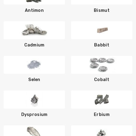
Antimon
Bismut
Cadmium
Babbit
Selen
Cobalt
Dysprosium
Erbium