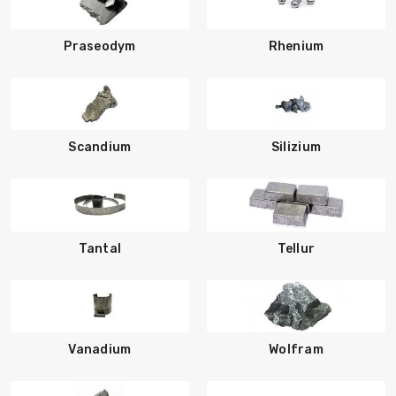
Praseodym
Rhenium
Scandium
Silizium
Tantal
Tellur
Vanadium
Wolfram