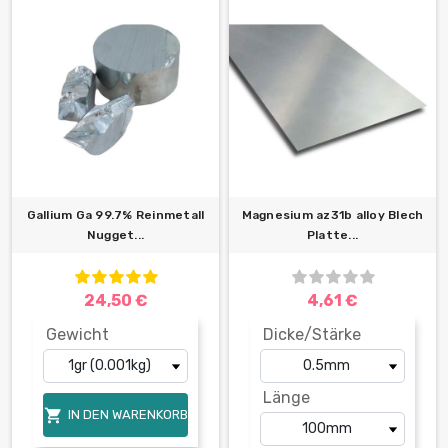
Gallium Ga 99.7% Reinmetall
Magnesium az31b alloy Blech
Nugget...
Platte...
24,50 €
4,61 €
Gewicht
Dicke/Stärke
Länge

IN DEN WARENKORB