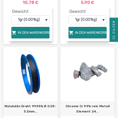
10,78 €
5,90 €
Gewicht
Gewicht
R


IN DEN WARENKORB
IN DEN WARENKORB
F
I
L
T
E
Molybdän Draht 99.95% Ø 0.03-
Chrome Cr 99% rein Metall
3.2mm...
Element 24...