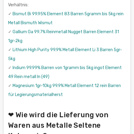
Verhältnis:
✓
Bismut Bi 99.95% Element 83 Barren 5gramm bis 5kg rein
Metall Bismuth Wismut
✓
Gallium Ga 99.7% Reinmetall Nugget Barren Element 31
1gr-2kg
✓
Lithium High Purity 99.9% Metall Element Li 3 Barren 5gr-
5kg
✓
Indium 99.99% Barren von 1gramm bis 5kg ingot Element
49 Rein metall In (49)
✓
Magnesium 1gr-10kg 99.9% Metall Element 12 rein Barren
für Legierungsmaterialherst
❤ Wie wird die Lieferung von
Waren aus Metalle Seltene